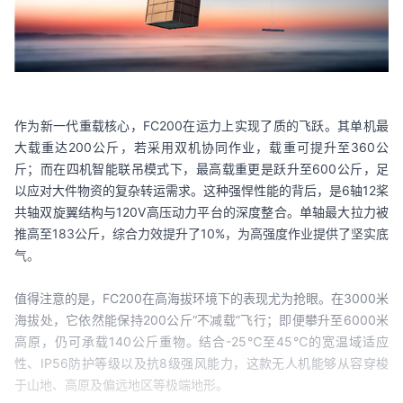
作为新一代重载核心，FC200在运力上实现了质的飞跃。其单机最
大载重达200公斤，若采用双机协同作业，载重可提升至360公
斤；而在四机智能联吊模式下，最高载重更是跃升至600公斤，足
以应对大件物资的复杂转运需求。这种强悍性能的背后，是6轴12桨
共轴双旋翼结构与120V高压动力平台的深度整合。单轴最大拉力被
推高至183公斤，综合力效提升了10%，为高强度作业提供了坚实底
气。
值得注意的是，FC200在高海拔环境下的表现尤为抢眼。在3000米
海拔处，它依然能保持200公斤“不减载”飞行；即便攀升至6000米
高原，仍可承载140公斤重物。结合-25℃至45℃的宽温域适应
性、IP56防护等级以及抗8级强风能力，这款无人机能够从容穿梭
于山地、高原及偏远地区等极端地形。