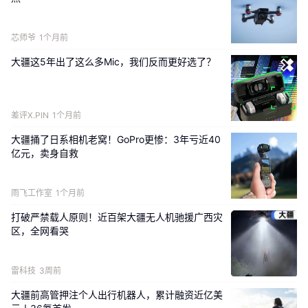
芯师爷
1个月前
大疆这5年出了这么多Mic，我们反而更好选了？
差评X.PIN
1个月前
大疆捅了日系相机老窝！GoPro更惨：3年亏近40
亿元，卖身自救
雨飞工作室
1个月前
打破严禁载人原则！近百架大疆无人机驰援广西灾
区，全网看哭
雷科技
3周前
大疆前高管押注个人出行机器人，累计融资近亿美