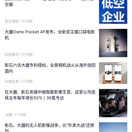
业运输变得更加省心与经济。
空展
软件生态层面，大疆同步升级了司运云平台与Delivery作业系统，
低空博览
1个月前
并推出全新手机端运服App。多端协同机制实现了智能管理、数据
互通，显著优化了运输调度、作业统计及团队管理流程。FC200还
大疆Osmo Pocket 4P发布，全新双主摄口袋电影
机
支持照明、成像等丰富挂载拓展，以满足夜间作业或应急搜救等特
殊需求。
科技美学
1个月前
价格方面，FC200标准吊运套装起售价133999元，旗舰空吊套装
影石六诉大疆专利侵权，全景相机战火从海外烧回
则为166999元；T200农业无人机起售价定为99999元，全国
国内
1400家农业门店已同步开售。回顾过往，截至当前，大疆运载无人
机累计完成超1.8亿趟次飞行，运输物资总量超过1150万吨，这些沉
科技区角
1个月前
甸甸的数据印证了低空运力的巨大潜力与市场爆发力。
在大疆、影石夹缝中做智能影像生意，这家公司连
续五年每年增长50%丨36氪专访
36氪
1个月前
影石、大疆的无人机影像战争，比“外卖大战”还惨
烈