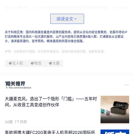
在作业模式上，FC200支持标准货箱与空吊双模式切换。120升防
水货箱可实现自动装卸，而空吊系统最大吊重200公斤，绳索最长
阅读全文
延伸30米，并配备自动消摆与应急弃绳功能，广泛覆盖物流、基
建、救援及电力施工等多场景。续航方面，双电模式满载续航约16
关于科技区角：国内科技展会垂直内容策划服务商，提供从论坛内容全案策划、会展市场化IP
至18分钟，四电模式则延长至32分钟。搭配46Ah智能电池，仅需7
打造到精准专业观众一站式邀约服务，以产业内容吸引高质量B端人群，打通展会从议题设
计、演讲嘉宾邀约、宣传预热、精准邀观到供需对接全链路。
至8分钟即可完成极速补能，且支持热插拔，极大提升了连续作业效
率。
声明：内容取材于网络，仅代表作者观点，如有内容违规问题，请联系处理。
无人机
物流
大疆
安全性与感知能力同样是此次升级的重点。机身集成256线激光雷
达、毫米波雷达及五目视觉等共计11个传感器，实现全向避障。8根
天线加持的O4增强图传技术，将最远传输距离拓展至40公里，辅以
Sub-2G与双卡4G中继，确保信号在复杂环境中稳定不断连。此
外，整机标配降落伞、双电池冗余、ADS-B预警及大功率喊话器，
大疆麦克风，造出了一个隐形「门槛」——五年时
构建了全方位的安全屏障。
间，从收音工具变成创作伙伴
同步亮相的T200农业无人飞机，专为农林牧渔场景定制。同样拥有
36氪
1个月前
200公斤最大载重，它能高效执行农资运输、农产品转运、山林植
保及野外补给等任务。专用吊运系统与高效充电方案的结合，让农
氢航将携大疆FC200氢电无人机亮相2026国际低