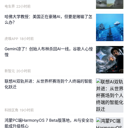
Wi-Fi如何学习处理AI流量
电车界
22小时前
哈佛大学教授：美国正在豪赌AI，但要是赌输了怎
Wi-Fi 6（802.11ax，于 2019 年推出）将其信号分成多
么办？
个通道，允许多个设备同时接收数据。这项技术被称为正
交频分多址（OFDMA）。
虎嗅APP
18小时前
麦克弗森表示：
“Wi-Fi 6 的出现是提高效率的必要转
Gemini凉了！创始人布林杀回AI一线，谷歌人心惶
惶
变。但它最初的设计并非为了应对人工智能如今带来的复
杂、高带宽的流量模式，因为人工智能工作负载会产生大
量设备到网络的数据。”
新智元
20小时前
联想AI双轨并进：从世界杯赛场到个人终端的智能
Wi-Fi 6E（扩展版）解决了其中的一些不足。它开放了 6 
化跃迁
GHz 频段，提供了数十个额外的数据通道。虽然 Wi-Fi 
6 和 6E 都支持高达 9.6 Gb/s 的速度，但 6E 使用 6 
GHz 频段，使其更适合高带宽任务，尤其是在拥挤的区
域。
科技区角
19小时前
鸿蒙PC端HarmonyOS 7 Beta版落地，AI与安全功
报告指出，
Wi-Fi 6E 的增强功能尤其受到那些积极开发
能成升级核心