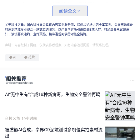
Wi-Fi 标准（43% 的受访者选择使用）。
但
Wi-Fi 5 也
阅读全文
是一个较老的标准，于 2013 年首次发布。同时，报告指
出，只有
不到五分之一
的组织将其无线网络升级到本世纪
关于科技区角：国内科技展会垂直内容策划服务商，提供从论坛内容全案策划、会展市场化IP
发布的任何 Wi-Fi 标准。（Wi-Fi 6E 于 2021 年首次发
打造到精准专业观众一站式邀约服务，以产业内容吸引高质量B端人群，打通展会从议题设
布，而当前的Wi-Fi 7标准则于 2024 年发布。）
计、演讲嘉宾邀约、宣传预热、精准邀观到供需对接全链路。
声明：内容取材于网络，仅代表作者观点，如有内容违规问题，请联系处理。
Wi-Fi 5 的速度最高只有 3.5 Gbps，这在流媒体和人工
智能领域远远不够。这项已有 13 年历史
的标准往往
无法
AI
芯片
满足高带宽和低延迟的需求，尤其是在设备密集的环境
中。
思科企业无线首席技术官马修
·麦克弗森表示：“随着网络
AI“无中生有”合成16种新病毒，生物安全警钟再鸣
需求的增加，Wi-Fi 5 的运营成本将会更高。管理员将花
费更多时间应对和排除故障，而用于主动应用所需工具以
提升用户体验、优化生产力和增强安全性的时间则会减
少。”
科技区角
19小时前
被质疑AI合成，享界G9泥坑测试多机位实拍素材流
出