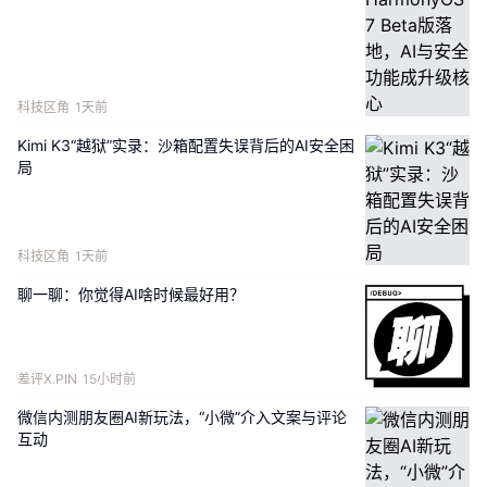
人工智能能力的企业的青睐。已经使用 6 GHz 频段的企
业，其人工智能应用和工作负载的比例（45%）几乎是
未采用者（26%）的两倍。
科技区角
1天前
麦克弗森表示：
“6GHz 频段能够提供人工智能应用所需
的带宽，并有助于提高可扩展性。”
Kimi K3“越狱”实录：沙箱配置失误背后的AI安全困
局
随着
2024年Wi-Fi 7的推出，一系列新的扩展和改进也
随之而来。
最新的
Wi-Fi协议引入了多链路操作（Multi-
Link Operation，简称MLO）功能，允许每个设备同时
科技区角
1天前
使用多个Wi-Fi频段。正是由于MLO技术的进步，新标准
聊一聊：你觉得AI啥时候最好用？
提高了效率和连接稳定性。更宽的320兆赫信道以及对
6GHz频谱更高效的利用，也意味着更稳定、更低延迟的
性能。
差评X.PIN
15小时前
“在全球范围内获得畅通无阻的 6GHz 频谱对于释放 Wi-
微信内测朋友圈AI新玩法，“小微”介入文案与评论
Fi 7 的潜力至关重要，”位于德克萨斯州奥斯汀的Wi-Fi 
互动
联盟技术副总裁Gaurav Jain表示。