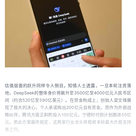
估值层面的跃升同样令人侧目。知情人士透露，一旦本轮注资落
地，DeepSeek的整体身价将飙升至3500亿至4000亿元人民币区
间（约合520亿至590亿美元）。在资金构成上，创始人梁文锋展
现了极大的决心，个人承诺掏出200亿元自有资金。而作为外部战
略伙伴，腾讯方面正斟酌投入100亿元，宁德时代则计划跟进50亿
元。若此方案最终敲定，这两家行业龙头将稳居本轮最大外部支持
者之列。