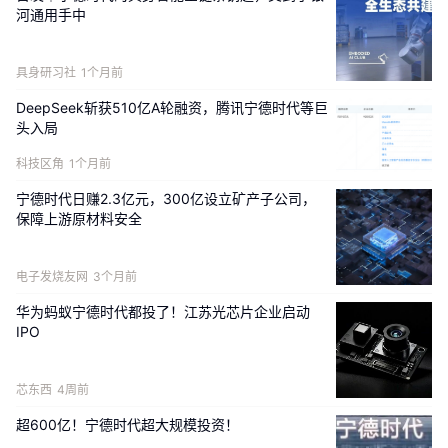
河通用手中
具身研习社
1个月前
DeepSeek斩获510亿A轮融资，腾讯宁德时代等巨
头入局
科技区角
1个月前
宁德时代日赚2.3亿元，300亿设立矿产子公司，
保障上游原材料安全
电子发烧友网
3个月前
华为蚂蚁宁德时代都投了！江苏光芯片企业启动
IPO
芯东西
4周前
超600亿！宁德时代超大规模投资！