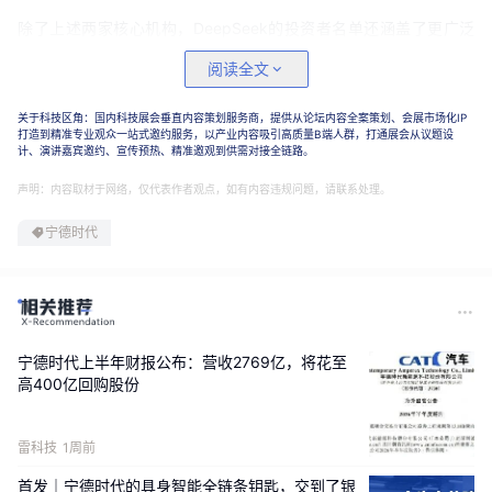
除了上述两家核心机构，DeepSeek的投资者名单还涵盖了更广泛
的阵营。目前，公司正与中国国家人工智能产业投资基金、网易以
阅读全文
及京东进行收官阶段的谈判。与此同时，总部位于香港的IDG资本和
Monolith资本也位列意向投资者之中。值得注意的是，为了保持股
关于科技区角：国内科技展会垂直内容策划服务商，提供从论坛内容全案策划、会展市场化IP
权结构的清晰，本轮引入的投资方总数将被严格限制在10家以内。
打造到精准专业观众一站式邀约服务，以产业内容吸引高质量B端人群，打通展会从议题设
计、演讲嘉宾邀约、宣传预热、精准邀观到供需对接全链路。
交易时间表方面，整个融资流程有望在未来数周内画上句号。不
声明：内容取材于网络，仅代表作者观点，如有内容违规问题，请联系处理。
过，关于未来是否启动首次公开募股（IPO），DeepSeek至今未有
宁德时代
任何官方表态。面对外界的种种猜测，包括腾讯、宁德时代在内的
相关各方，截至目前均选择沉默，未对传闻予以置评或回应。这种
低调或许正是暴风雨前的宁静，毕竟在如此巨额的资本流动面前，
任何细节的变动都可能引发连锁反应。
宁德时代上半年财报公布：营收2769亿，将花至
高400亿回购股份
雷科技
1周前
首发｜宁德时代的具身智能全链条钥匙，交到了银