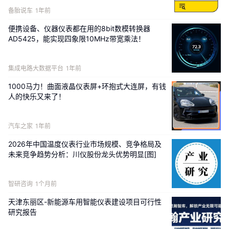
备胎说车
1年前
反观其竞品，据窄门餐饮最新公开数据显示，截至2026
年5月8日，野人先生在内地拥有1284 家门店，DQ拥有
便携设备、仪器仪表都在用的8bit数模转换器
1836家门店。
AD5425，能实现四象限10MHz带宽乘法！
在广东省食品安全保障促进会副会长朱丹蓬看来，哈根
集成电路大数据平台
1年前
达斯的下滑，是
自身创新停滞、场景错配、价值感老化
1000马力！曲面液晶仪表屏+环抱式大连屏，有钱
的
结果，而非高端需求枯竭。
人的快乐又来了！
朱丹蓬告诉《凤凰WEEKLY财经》，目前中国冰淇淋已
从高、中、低三层，裂变为
超高端（35元及以上）、高
汽车之家
1年前
端（20–35元）、中高端（15–20 元）、中档（10–15 
2026年中国温度仪表行业市场规模、竞争格局及
元）、中低档（5–10 元）、低端六层（5 元以下），
消
未来竞争趋势分析：川仪股份龙头优势明显[图]
费者分层更细、需求更垂直，每一层都有专属人群、场
景、价格耐受度。
高端市场并未消失，只是不再属于原
智研咨询
1个月前
地踏步的旧奢侈品牌。
天津东丽区-新能源车用智能仪表建设项目可行性
收购方柠季，于2021年2月在长沙开出第一家门店，并
研究报告
在同年7月就拿到了字节跳动的投资，之后2022年1月，