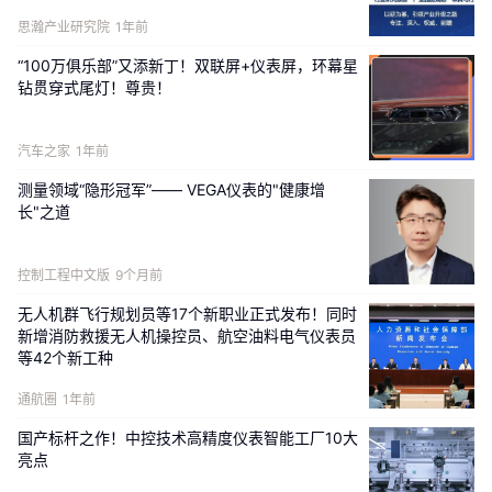
其获得了第二轮包括腾讯的投资。目前其关联公司湖南
思瀚产业研究院
1年前
三发餐饮管理有限公司中，柠季创始合伙人汪洁持股
40.92%，傅麟雅持股17.54%，字节跳动和腾讯各自持
“100万俱乐部”又添新丁！双联屏+仪表屏，环幕星
钻贯穿式尾灯！尊贵！
股12%。
截至2026年5月，柠季在营门店约1799家，签约超
汽车之家
1年前
3000 家；产品主打香水柠檬茶，招牌含鸭屎香、小钵
测量领域“隐形冠军”—— VEGA仪表的"健康增
子甜酒等，单价为15-25元，人均约14.9元；客群以18-
长"之道
25岁学生、白领为主，女性占比近七成。
截至2026年6月，柠季尚未披露2025年全年营收（净利
控制工程中文版
9个月前
润或收入）数据，但多次公开通报2025年整体GMV同比
无人机群飞行规划员等17个新职业正式发布！同时
增长20%，门店日均营业额同比增长12%，外卖月均收
新增消防救援无人机操控员、航空油料电气仪表员
等42个新工种
通航圈
1年前
“柠季是国内成长很快的新茶饮品牌，哈根达斯是国际知
名高端品牌。”在新零售分析师鲍跃忠看来，论国际名气
国产标杆之作！中控技术高精度仪表智能工厂10大
和品牌积淀，柠季还是“小品牌”， 这次收购是对柠季影
亮点
响力的一次提升。