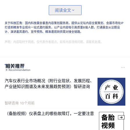
公开信息显示，哈根达斯品牌于1961年在美国创立，
阅读全文
2001年成为通用磨坊的一员。1996年，哈根达斯在上海
开下第一家门店，正式进入中国内地市场。
关于科技区角：国内科技展会垂直内容策划服务商，提供从论坛内容全案策划、会展市场化IP
打造到精准专业观众一站式邀约服务，以产业内容吸引高质量B端人群，打通展会从议题设
计、演讲嘉宾邀约、宣传预热、精准邀观到供需对接全链路。
据欧睿国际提供的数据，2025年以餐饮交易额计算的中
国冰淇淋有限服务餐厅品牌中，哈根达斯排在第三位，
声明：内容取材于网络，仅代表作者观点，如有内容违规问题，请联系处理。
居于野人先生和DQ之后。
在此次收购前，哈根达斯在内地门店数量已明显收缩。
据哈根达斯官方小程序，截至2026年6月2日，其在中国
内地拥有门店171家。
汽车仪表行业市场概况（附行业现状、发展历程、
产业链知识图谱及未来发展趋势预测）智研咨询
2021年9月，哈根达斯高管曾对外透露，全世界有六七
百家哈根达斯门店，中国就占了400家。另据哈根达斯
官网，哈根达斯目前在中国港澳台亦有58家门店，对比
智研咨询
10个月前
400家的数字，在不考虑开新店的情况下粗略推算，在
（备胎视频）仪表盘上的哪些故障灯，一定要注意
过去不到5年的时间里，哈根达斯关闭了至少约170家门
店。