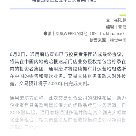
文
｜
崔陆鹏
编辑
｜
曹蓓
来源｜
凤凰WEEKLY财经（ID：fhzkfinance）
封面来源
｜
视觉中国
6月2日，通用磨坊宣布已与投资者集团达成最终协议，
将其在中国内地的哈根达斯门店业务授权给包含柠季在
内的投资者集团，通用磨坊将继续拥有并运营哈根达斯
在中国的零售和餐饮业务。交易具体财务条款未对外披
露，交易预计将于2026年内完成交割。
通用磨坊方面称，此次交易契合公司的战略布局，助力
企业聚焦具备盈利增长潜力的优质品牌与业务渠道。自
2018财年起，通用磨坊通过多笔并购与资产剥离大幅优
化业务组合，相关调整涉及的营收规模约占公司净销售
总额的三分之一。