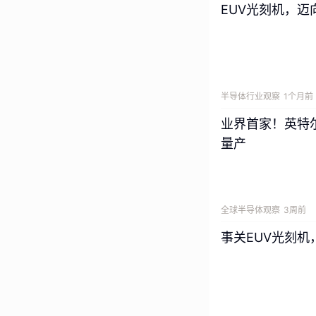
EUV光刻机，迈向H
现在，语言模型和
中做出行动
。而语
半导体行业观察
1个月前
业界首家！英特尔
显然，我们现在使
量产
是由大型语言模型
全球半导体观察
3周前
主持人：不过，它
事关EUV光刻机
Nenad Tom
事情，并且你负责