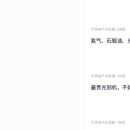
半导体产业纵横
2周前
氦气、石脑油、
主持人：对于那些
区别吗？那种和智
半导体产业纵横
1天前
最贵光刻机，不
Nenad Tom
个新概念。这是我
已经有了在模拟 3
半导体行业观察
1周前
智慧的方式。