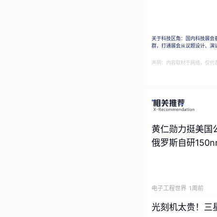
过。
关于科技区角：国内科技展会
群，打通展会从议题设计、演
在谷歌，包括 Gemi
声明：内容取材于网络，仅代
AI Agents
会迎来一种全新的
AlphaZero 核
黄仁勋力挺美国
Fry 
一起探讨了
未
俄罗斯自研150
转变、人类在自动
——从动态伪装到
电子工程世界
1周前
光刻机太贵！三
以下为经删减整理