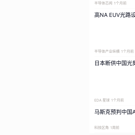
半导体芯闻
1个月前
情，Agent 
这一点是必不可少
高NA EUV光
主持人：如果你现在
半导体产业纵横
1个月前
日本断供中国光
Nenad Tom
不过，因为
 Agen
一旦用户批准了
会），与此同时，用
EDA 星球
1个月前
马斯克预判中国
主持人：比如说，
科技区角
1周前
地等信息，但实际