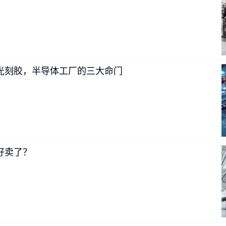
AI Agent 不只是会聊天，而是会行动
01
光刻胶，半导体工厂的三大命门
只是偶尔使用大型语言模型的人来说，你能向我们描述一下语言
能体合作的感觉是什么？ 
好卖了？
asev：我认为这已经成为我们今年观察到的主要趋势之一。有趣的是，“
们长期以来在人工智能领域一直关注的事情。甚至在大型语言模
D 环境中操作的 Agent，收集物品，完成一些任务。在世界上