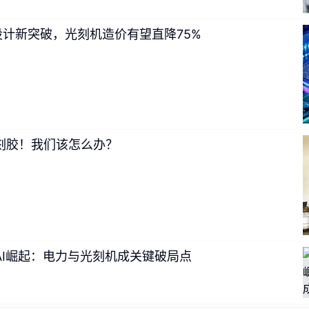
可以制定计划并对所有这些步骤采取行动。显然，对于需要批准或人
的。这种情况更敏感，也更容易出错。
路设计新突破，光刻机造价有望直降75%
习惯了与大语言模型交互，与 Agent 交互会是什么样子？
刻胶！我们该怎么办？
asev：在很多方面，两者很相似。用户仍然以与语言模型交流的方式与 A
t 
会为用户处理更多事务
，所以用户更像是决策者，需要负责审
，
 Agent 
就会执行后续操作，比如购买门票、给朋友发消息（
户还可以在 Netflix 上看点东西，放松一下。
AI崛起：电力与光刻机成关键破局点
如果你正在筹备婚礼，虽然大语言模型可以为你提供餐饮服务商
上所有的邮件往来还是得你自己来处理。不过，如果有 Agent 