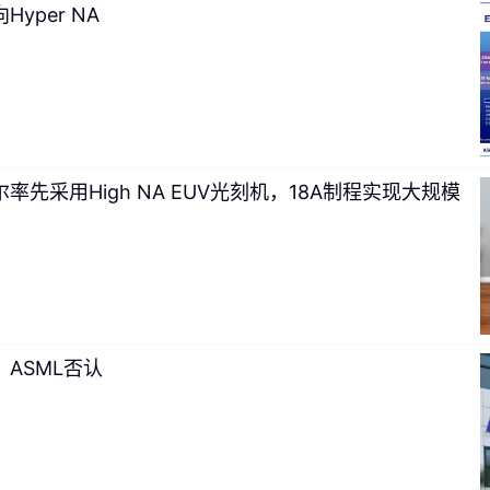
yper NA
智能体之间的主要概念区别在于：
智能体观察世界的状态并执行
言模型只是给你一个延续回复来提示查询。
率先采用High NA EUV光刻机，18A制程实现大规模
用的 Agent 在内部使用大型语言模型。所以这两个概念并没有
来制定行动，只不过身上系着一条安全带而已。
有更多的自主权来串联各种决策。
，ASML否认
asev：对的，我想这就是最终的动机。你可以通过与语言模型多次
指导整个过程，而 Agent 则负责具体执行工作。如果你想完