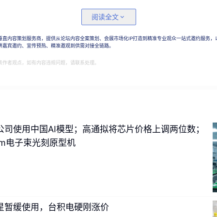
阅读全文
垂直内容策划服务商，提供从论坛内容全案策划、会展市场化IP打造到精准专业观众一站式邀约服务，
讲嘉宾邀约、宣传预热、精准邀观到供需对接全链路。
ni、Spark、Antigravity 在内的新一代 agentic 工具已
表作者观点，如有内容违规问题，请联系处理。
出现， 不仅为我们工作，而且还在交易、谈判、互相分配任务时，会
经济模式，一条实现 AGI 的新途径吗？我们究竟如何保证所有这
Nenad Tomasev
心作者、
Google DeepMind 的
高级
研究员 
与节
公司使用中国AI模型；高通拟将芯片价格上调两位数；
来“
Agentic Economy
”的理论框架
。他们共同讨论了
从单一模型向合
nm电子束光刻原型机
化过程中的心理风险，以及确保分布式智能安全所必需应对的各
各种“
Agentic Traps
”等。
星暂缓使用，台积电硬刚涨价
的访谈内容。