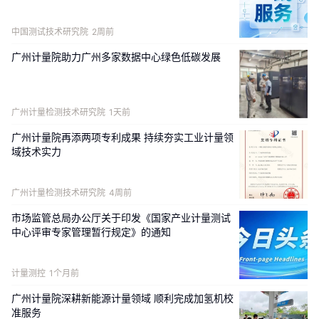
中国测试技术研究院
2周前
IC 传导电流量子化测量方法及不确定度评定
广州计量院助力广州多家数据中心绿色低碳发展
李汝佳，李抵非，周宁，黄攀
广州计量检测技术研究院
1天前
广州计量院再添两项专利成果 持续夯实工业计量领
域技术实力
广州计量检测技术研究院
4周前
测量比对参考值及不确定度的贝叶斯几何解释及应用探索
市场监管总局办公厅关于印发《国家产业计量测试
杭晨哲，原遵东，周彤，徐定华，张海云，刘扬
中心评审专家管理暂行规定》的通知
计量测控
1个月前
广州计量院深耕新能源计量领域 顺利完成加氢机校
准服务