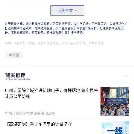
NIM 型绝对重力仪传动系统优化研究
牟宗磊，张振泰，胡若，郭奥田
阅读全文
关于科技区角：国内科技展会垂直内容策划服务商，提供从论坛内容全案策划、会展市场化IP
打造到精准专业观众一站式邀约服务，以产业内容吸引高质量B端人群，打通展会从议题设
计、演讲嘉宾邀约、宣传预热、精准邀观到供需对接全链路。
声明：内容取材于网络，仅代表作者观点，如有内容违规问题，请联系处理。
计量
计量方
法与技术
Measurement Methods and Techniques
基于可调谐激光的光谱辐射计校准方法研究
广州计量院全域推进新规电子计价秤落地 筑牢民生
储嘉，刘志伟，刘淞，赵伟强，刘文德，吴志峰，徐楠
计量公平防线
广州计量检测技术研究院
3周前
【高温砺剑】重工车间里的计量坚守