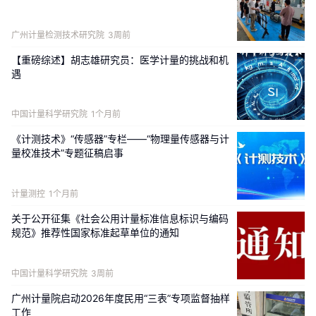
广州计量检测技术研究院
3周前
研究进展
Research Progress
【重磅综述】胡志雄研究员：医学计量的挑战和机
遇
铷原子双光子光学频率标准小型化研究进展
常心雨，吴遥祖，陆柏川，何智超，潘奕捷，贾朔，屈继峰
中国计量科学研究院
1个月前
《计测技术》“传感器”专栏——“物理量传感器与计
量校准技术”专题征稿启事
计量测控
1个月前
关于公开征集《社会公用计量标准信息标识与编码
规范》推荐性国家标准起草单位的通知
LLL 型 X 射线干涉仪的发展及应用
侯懂杰，李伟，赵瑞，李加福，吴金杰
中国计量科学研究院
3周前
广州计量院启动2026年度民用“三表”专项监督抽样
工作