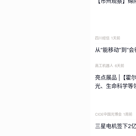
【市州观察】绵
四川经信
1天前
从“能移动”到“
高工机器人
6天前
亮点展品 |【
光、生命科学等
从行业发展基本面
造等领域的自动化
2028年中国焊接
焊接机器人市场销量
CIOE中国光博会
1周前
三星电机签下2亿