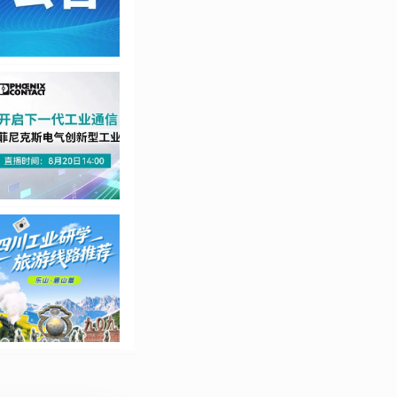
实战成果。
、船舶、桥梁、工程机
连签下突破千台的行业
“中国钢结构行业六轴