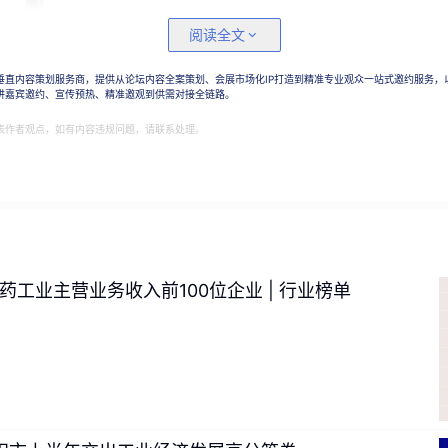
阅读全文
梁锐
表示，本次发布高速、协作两大系列焊接机器人并非单纯产品
垂直内容策划服务商，提供从论坛内容全案策划、会展市场化IP打造到精准专业观众一站式邀约服务，
出的战略卡位，
通过“一快一柔”双线产品补齐高速焊接、非标柔性
讲嘉宾邀约、宣传预热、精准邀观到供需对接全链路。
表作者观点，如有内容违规问题，请联系处理。
医药工业主营业务收入前100位企业 | 行业榜单