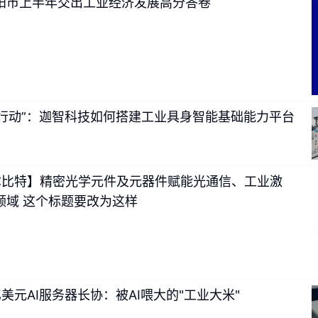
阳市上半年交出工业经济发展高分答卷
会行动”：迦智科技如何搭建工业具身智能基础能力平台
霍尔比特】精密光学元件及元器件赋能光通信、工业激
领域 这个标题要改为这样
来看，焊接自动化替代空间持续释放，钢结构、工程机械、船舶海
率偏低，是焊接机器人行业增长核心底盘。
高工机器人产业研究所（
机器人市场出货量将达到7.15万台；其中协作焊接细分赛道增速领跑
达5912台，同比增幅93%，预计2026年将攀升至7810台。
美元AI服务器长协：被AI喂大的"工业大米"