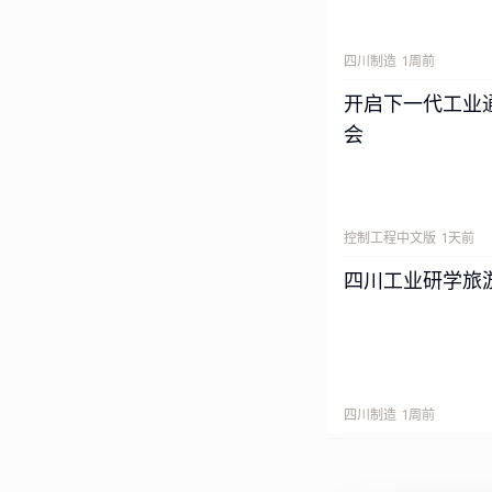
四川制造
1周前
开启下一代工业
工业焊接设备的性
会
在推出QJR6-1
控制工程中文版
1天前
械的一线工位，长
大单，连续两年产值
四川工业研学旅
机器人出货量第一企
四川制造
1周前