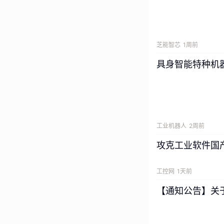
市场总量稳步扩张
搭载3D视觉、免
单纯比拼硬件价格
芝能智芯
1周前
具身智能特种机
在此背景下，钱江
解答行业核心命题
工业机器人
2周前
攻克工业软件国产化
工控网
1天前
【通知公告】关