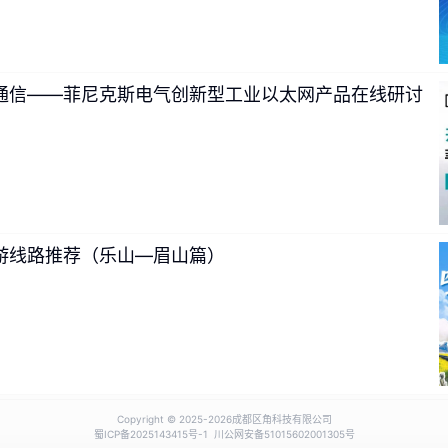
通信——菲尼克斯电气创新型工业以太网产品在线研讨
能迭代，从来不是实验室里的参数优化，而是产线长期打磨沉淀的
500H PRO之前，钱江机器人做了一件很“笨”的事，即深入钢结构
期蹲守。凭借扎实的场景落地能力，
2024年至2025年，其接
增长超过30%。在2025年底，其更是摘得高工机器人金球奖
游线路推荐（乐山—眉山篇）
业”桂冠。
Copyright © 2025-
2026成都区角科技有限公司
蜀ICP备2025143415号-1
川公网安备51015602001305号