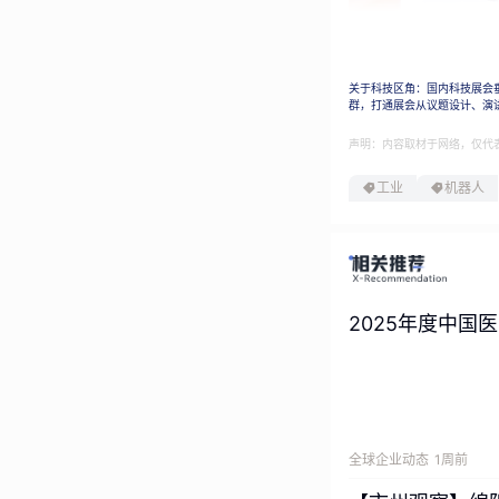
钱江机器人总经理
关于科技区角：国内科技展会
增长趋势、痛点做
群，打通展会从议题设计、演
焊接全场景覆盖。
声明：内容取材于网络，仅代
工业
机器人
2025年度中国
全球企业动态
1周前