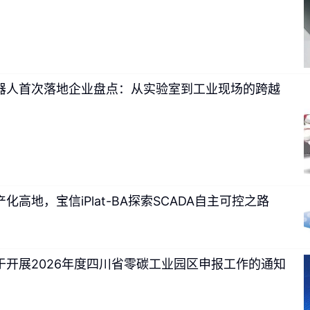
的同时，行业竞争逻辑发生根本性转变：
2026年上半年通用焊
示教编程、自适应工艺规划的智能焊接成套设备供不应求。
这意味
，转向综合智能解决方案能力比拼。
器人首次落地企业盘点：从实验室到工业现场的跨越
机器人同步推出高速、协作两类焊接机器人新品，并配套全系列智
：身处价格内卷红海，国产焊接机器人企业如何构建差异化竞争优
高地，宝信iPlat-BA探索SCADA自主可控之路
于开展2026年度四川省零碳工业园区申报工作的通知
高速焊接本体：
适配大批量标准化产线，筑牢工业基本盘