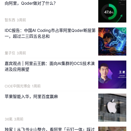
向阿里，Qoder做对了什么？
马云特意提到，
“科技要给每一个普通人的生活带来变
革，让每一个人有尊严。希望我们所有人，阿里同事
智东西
3周前
们，大家一起持续努力，把这个世界带入到一个善良的
高科技时代。”
IDC报告：中国AI Coding市占率阿里Qoder断层第
一，超过二三四五名总和
这些话放在当下
AI爆发的节点，其实挺有分量。
量子位
3周前
因为
AI时代的竞争，本质上不仅是模型之间的竞争，更
嘉宾观点 | 阿里云王鹏：面向AI集群的OCS技术演
是算力、云基础设施和应用生态的竞争。
进及应用展望
而在这场竞争中，阿里云已经率先跑出了成绩。
CIOE中国光博会
1周前
近日，沙利文发布《开箱即用的
AI云服务——2025中
苹果智能入华，阿里百度赢麻
国全栈AI云服务市场报告》，披露了国内AI云市场的最
新格局与数据。
36氪
3周前
报告显示，
2025年中国IaaS、PaaS、MaaS市场规模
独家丨从飞书火山整合，看阿里「云钉一体」踩过