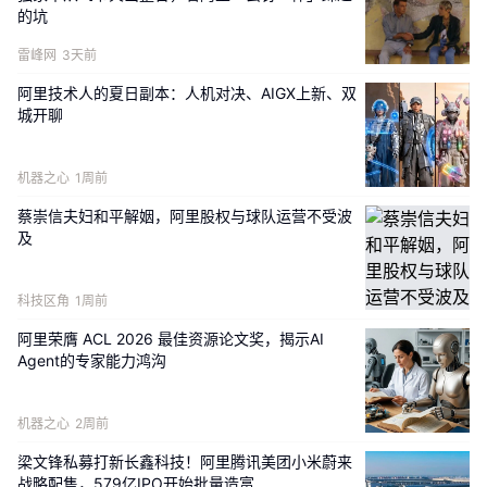
达到595.9亿元。其中，阿里云总收入达到239亿元，
的坑
市场份额为40.1%，超过第二至第四名市场份额总和，
雷峰网
3天前
稳居国内全栈AI云服务市场首位。
阿里技术人的夏日副本：人机对决、AIGX上新、双
城开聊
机器之心
1周前
蔡崇信夫妇和平解姻，阿里股权与球队运营不受波
及
科技区角
1周前
阿里荣膺 ACL 2026 最佳资源论文奖，揭示AI
Agent的专家能力鸿沟
机器之心
2周前
梁文锋私募打新长鑫科技！阿里腾讯美团小米蔚来
战略配售，579亿IPO开始批量造富