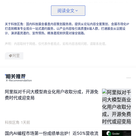
与
AI的重要性。他表示，
今天阿里云积累的资源和技术
阅读全文
人才，既是发展云计算和AI的信心所在，也是肩负的责
任所在。
关于科技区角：国内科技展会垂直内容策划服务商，提供从论坛内容全案策划、会展市场化IP
打造到精准专业观众一站式邀约服务，以产业内容吸引高质量B端人群，打通展会从议题设
计、演讲嘉宾邀约、宣传预热、精准邀观到供需对接全链路。
声明：内容取材于网络，仅代表作者观点，如有内容违规问题，请联系处理。
阿里
阿里拟对千问大模型商业化用户收取分成，开源免
费时代或迎变局
科技区角
1天前
图源：微博
国内AI编程市场第一份成绩单出炉！近50%营收流