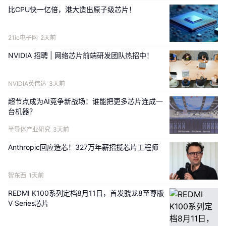
比CPU快一亿倍，港大造出原子级芯片！
21ic电子网
2天前
TGV 是在玻璃上进行改质与成孔的关键制程，钛昇因与美系客户合
NVIDIA 招聘 | 网络芯片前端研发团队热招中！
作多年，在此领域具备较深经验，且尽管市场上虽有不少业者能做
雷射改质，但真正量产的关键在于产出速度，传统雷射改质设备每
NVIDIA英伟达
3天前
秒约50 孔，若以510 x 515 mm 玻璃基板、单片400 万孔计算，
传统设备处理时间过长，难以满足量产需求。
超节点成为AI竞争新战场：谁能把更多芯片连成一
台机器？
钛昇表示，公司目前雷射改质速度已较传统设备提升约30 至40 
半导体产业研究
3天前
倍，若以510 x 515 mm、400 万孔玻璃基板估算，单片处理时间
可压缩至不到半小时，在产出速度突破下，玻璃基板也开始具备量
Anthropic回应造芯！327万年薪招揽芯片工程师
产可行性，领先其他同业。
智东西
1天前
在后段制程方面，钛昇指出，TGV 完成并金属化后，产品会交由载
板厂进行ABF 增层。 ABF 增层后需要进行雷射钻孔，钻孔后可再透
REDMI K100系列定档8月11日，首发骁龙8至尊版
V Series芯片
过电浆蚀刻进行扩孔或孔型修整。到了最终切割阶段，由于玻璃材
料与传统有机载板不同，若采机械切割容易造成碎裂，因此需先以