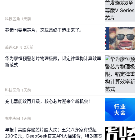
雷射移除切割道上的ABF，再进行玻璃切割。
科技区角
1天前
养猪也要用芯片，这玩意终于造出来了。
差评X.PIN
2天前
华为廖恒预警芯片物理极限，韬定律重构计算效率
新范式
科技区角
1天前
充电器能效再升级，核心芯片迎来全新机会！
充电头网
1天前
早报 | 美股存储芯片股大跌；王兴兴身家有望超
200亿元；DeepSeek官宣API大幅涨价；特朗普签