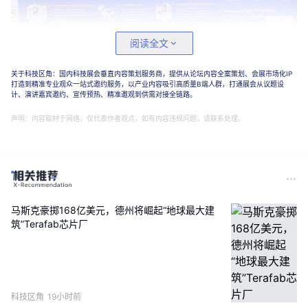
阅读全文
关于科技区角：国内科技展会垂直内容策划服务商，提供从论坛内容全案策划、会展市场化IP
打造到精准专业观众一站式邀约服务，以产业内容吸引高质量B端人群，打通展会从议题设
计、演讲嘉宾邀约、宣传预热、精准邀观到供需对接全链路。
钛昇表示，玻璃基板制程相当复杂，公司参与的除了TGV 雷射改质
声明：内容取材于网络，仅代表作者观点，如有内容违规问题，请联系处理。
或成孔设备，还包括ABF 钻孔、电浆扩孔、ABF 移除与玻璃切割等
后段制程设备，尤其后段整体设备需求并不亚于前段TGV 设备。
马斯克豪掷168亿美元，德州将崛起“地球最大建
筑”Terafab芯片厂
科技区角
19小时前