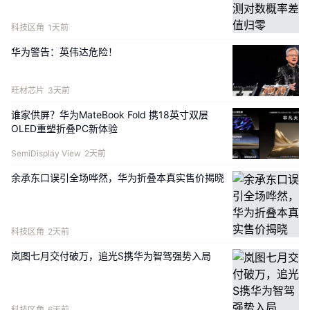
科技区角
1天前
华为警告：英伟达危险！
旺材芯片
3天前
谁家供屏？华为MateBook Fold 携18英寸双层
OLED重塑折叠PC新体验
SemiDisplay View
2天前
余承东口误引全场哗然，华为折叠本真实售价揭晓
科技区角
2天前
岚图七月交付破万，追光S携华为智驾强势入局
科技区角
6天前