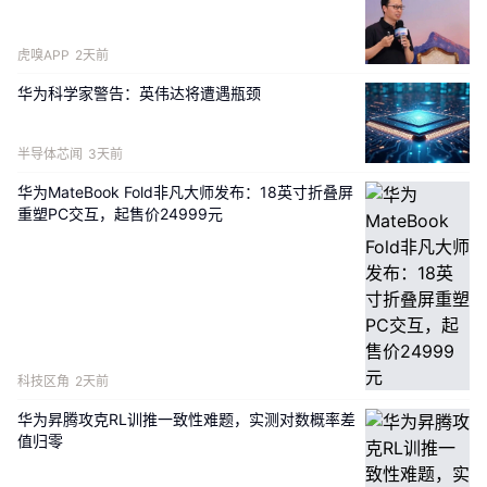
虎嗅APP
2天前
华为科学家警告：英伟达将遭遇瓶颈
半导体芯闻
3天前
华为MateBook Fold非凡大师发布：18英寸折叠屏
重塑PC交互，起售价24999元
科技区角
2天前
华为昇腾攻克RL训推一致性难题，实测对数概率差
值归零