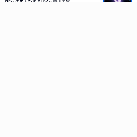
NEC 发布 LAVIE BT53C 商用平板
科技狐
1周前
新品 | 联想推出“E24q-30”23.8 英寸显示器；一汽
悦意 08 上市 9.99 万元起售
科技狐
3周前
三星电子联合三星显示器开发新型玻璃中介层
艾邦半导体网
4周前
Omdia：2026年，AR显示器出货量将增长154%
半导体产业纵横
1个月前
Omdia：SoftPOS加速普及改变市场需求， 2026