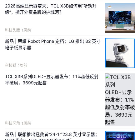
2026高端显示器变天：TCL X3B如何用“听劝升
级”，撕开外资品牌的护城河？
科技头版
1周前
新品 | 荣耀 Robot Phone 定档；LG 推出 32 英寸
电子纸显示器
科技狐
1周前
TCL X3B系列OLED+显示器发布：1.1%超低反射
率破局，3699元起售
科技区角
1周前
新品 | 联想推出拯救者“24-1r”23.8 英寸显示器；