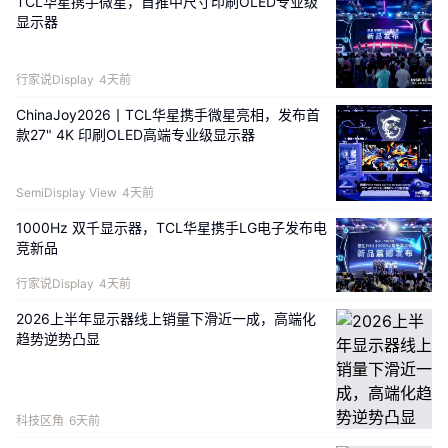
TCL华星携手微星，首推中尺寸印刷OLED专业级
显示器
行家说Display
4天前
ChinaJoy2026丨TCL华星携手微星亮相，发布首
款27" 4K 印刷OLED高端专业级显示器
SemiDisplay View
4天前
1000Hz 双千显示器，TCL华星携手LG电子发布电
竞新品
行家说Display
4天前
2026上半年显示器线上销量下滑近一成，高端化
趋势逆势凸显
科技区角
6天前