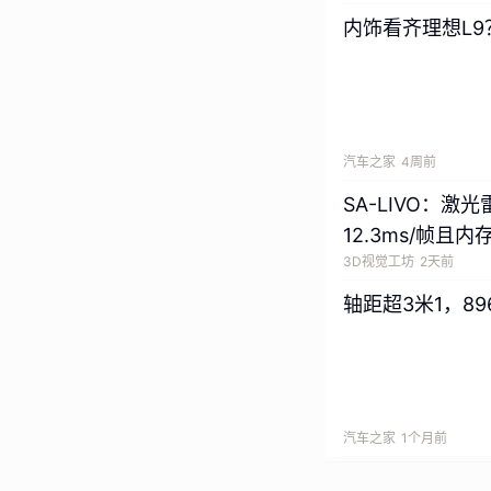
内饰看齐理想L
汽车之家
4周前
SA-LIVO：
12.3ms/帧且内
3D视觉工坊
2天前
轴距超3米1，8
汽车之家
1个月前