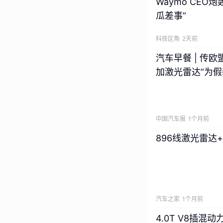
Waymo CE
瓜差事”
科技区角
2天前
汽车早餐 | 传
加激光雷达”为
中国汽车报
1个月前
896线激光雷达
汽车之家
1个月前
4.0T V8插