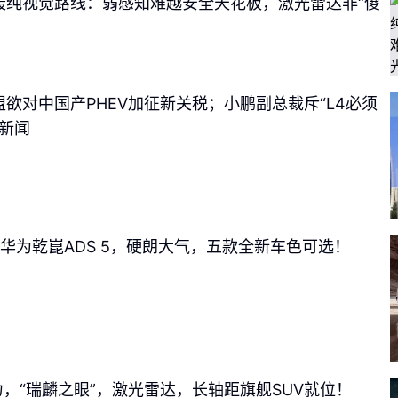
O炮轰纯视觉路线：弱感知难越安全天花板，激光雷达非“傻
欧盟欲对中国产PHEV加征新关税；小鹏副总裁斥“L4必须
假新闻
+华为乾崑ADS 5，硬朗大气，五款全新车色可选！
混动力，“瑞麟之眼”，激光雷达，长轴距旗舰SUV就位！