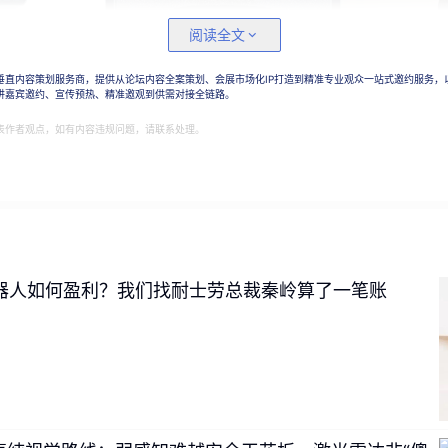
阅读全文
垂直内容策划服务商，提供从论坛内容全案策划、会展市场化IP打造到精准专业观众一站式邀约服务，
讲嘉宾邀约、宣传预热、精准邀观到供需对接全链路。
表作者观点，如有内容违规问题，请联系处理。
器人如何盈利？我们找耐士劳总裁秦岭算了一笔账