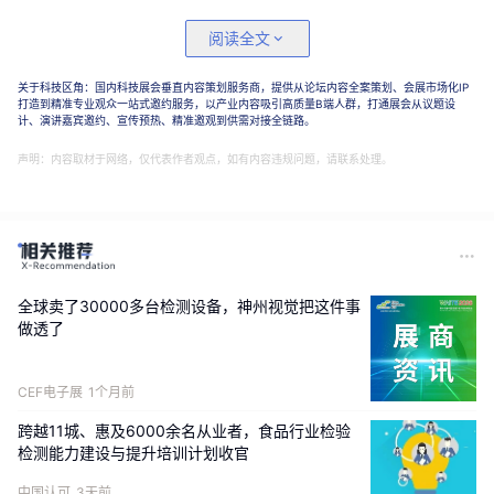
阅读全文
另外，双方还将强强联手，聚力打造“核⼼零部件
+机器人本体+世界模型+数据平台+全场景应⽤”
关于科技区角：国内科技展会垂直内容策划服务商，提供从论坛内容全案策划、会展市场化IP
的协同创新范式：
打造到精准专业观众一站式邀约服务，以产业内容吸引高质量B端人群，打通展会从议题设
计、演讲嘉宾邀约、宣传预热、精准邀观到供需对接全链路。
1、量产交付保障：隆盛唯睿依托母公司隆盛科技
声明：内容取材于网络，仅代表作者观点，如有内容违规问题，请联系处理。
成熟的精密制造、核⼼零部件研发与成熟整机量
产能⼒，为极佳视界的具⾝智能机器⼈提供全链
路供应链⽀持，全⾯保障隆盛唯睿千台合作的按
时排产、稳定交付，⾸批机器⼈已完成⼯业场景
全球卖了30000多台检测设备，神州视觉把这件事
搬运功能验证并交付，量产落地能⼒得到检验。
做透了
2、产业推⼴落地：隆盛唯睿将推动双方合作的具
CEF电子展
1个月前
身机器⼈本体在世界级灯塔⼯⼚的场景落地，覆
盖智能制造、⼯业物流、精密加⼯等多元⾼价值
跨越11城、惠及6000余名从业者，食品行业检验
检测能力建设与提升培训计划收官
场景，打造头部标杆，打通具⾝智能技术的产业
推⼴路径。
中国认可
3天前