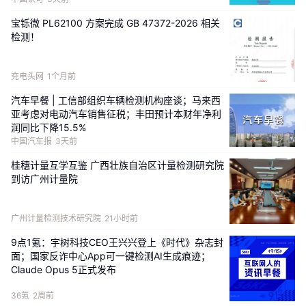
宝铄微 PL62100 方案完成 GB 47372-2026 相关
3、技术共创⽀持：联合搭建具⾝智能技术研发与
检测！
场景验证平台，整合隆盛唯睿的产业基础与极佳
视界的顶尖技术能⼒，打通“数据-模型-硬件-场
充电头网
1个月前
景”全技术闭环，为量产与推⼴提供技术⽀撑。
汽车早餐 | 工信部组织车辆检测机构座谈；马来西
亚考虑对电动汽车销售征税；丰田预计本财年净利
公开资料显示，隆盛科技是国内精密制造领域上
润同比下降15.5%
中国汽车报
3天前
市企业，以汽车零部件为根基，战略布局商业航
天与人形机器人两大增长曲线。通过自研+并购，
桂穗计量互学互鉴 广西壮族自治区计量检测研究院
到访广州计量院
隆盛科技掌握了谐波减速器、一体化关节、灵巧
手、视触觉传感器等人形机器人核心部件技术，
其自研“兰森”系列人形机器人也已实现工业场景试
广州计量检测技术研究院
21小时前
运行，具备从核心部件到整机的全链条制造与量
9点1氪：宇树科技CEO王兴兴登上《时代》杂志封
产能力。
面；国家反诈中心App可一键检测AI生成痕迹；
Claude Opus 5正式发布
而极佳视界，以 GigaWorld 世界模型、
36氪
2周前