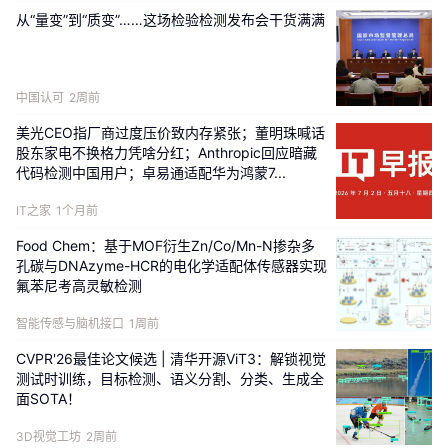
GigaBrain 具身大脑、Maker 原生本体构建闭环
从“量变”到“质变”……这场检验检测发布会干货满满
生态，致力实现数据、训练、测试全链路 10-100 
倍效率提升，目前该公司相关产品已覆盖通用机
器人、自动驾驶、内容创作等多元场景，服务数
中国认可
2周前
百家海内外头部客户。
美光CEO指厂商过度压价致内存紧张；董明珠喊话
股东家电不换格力凭啥分红；Anthropic回应暗藏
代码检测中国用户；卓易通适配华为鸿蒙7...
-END-
IT之家
1个月前
往期热点
Food Chem：基于MOF衍生Zn/Co/Mn-N掺杂多
孔碳与DNAzyme-HCR的电化学适配体传感器实现
1
氟苯尼考高灵敏检测
2
智能传感与脑机接口
1周前
3
CVPR'26最佳论文候选 | 清华开源ViT3：解锁视觉
测试时训练，目标检测、语义分割、分类、生成全
面SOTA！
-----------
3D视觉工坊
2周前