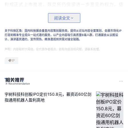
构成正式上市批准，联交所仍保留进一步意见的权力。结
合最新备案通知书内容，领益智造拟发行不超过 
阅读全文
933,583,200 股境外上市普通股并在香港联合交易所上
市。
关于科技区角：国内科技展会垂直内容策划服务商，提供从论坛内容全案策划、会展市场化IP
打造到精准专业观众一站式邀约服务，以产业内容吸引高质量B端人群，打通展会从议题设
领益智造成立于2006年，并在2018年登陆A股资本市
计、演讲嘉宾邀约、宣传预热、精准邀观到供需对接全链路。
场，截至今日发稿总市值1086亿元。而冲击港股IPO，却
声明：内容取材于网络，仅代表作者观点，如有内容违规问题，请联系处理。
是“三顾茅庐”。其
最早于2021年6月30日首次递交港交
IP
所招股书
，后终止。蛰伏数年之后，该公司又分别在
2025年11月20日、2026年5月20日两度更新递交招股
材料，由国泰君安国际担任独家保荐人，上市筹备工作稳
步推进。
宇树科技科创板IPO定价150.8元，募资近60亿剑
2022年至2025年，领益智造营业收入分别达345.03亿
指通用机器人盈利高地
元、341.54亿元、442.60亿元及514.29亿元，净利润
分别为15.60亿元、20.14亿元、17.61亿元及22.88亿
元，展现出较强的盈利稳定性。