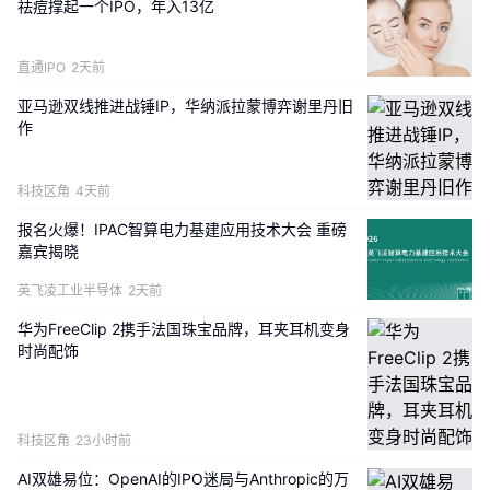
祛痘撑起一个IPO，年入13亿
先进的模切、冲压、CNC、注塑、MIM、压铸等全栈式
工艺制造能力，产品广泛适配AI终端设备、AI服务器、人
直通IPO
2天前
形机器人等前沿AI硬件，同时深度布局汽车产业、低空经
济等新兴热门领域，业务版图持续拓宽。
亚马逊双线推进战锤IP，华纳派拉蒙博弈谢里丹旧
作
行业权威数据充分印证了公司的硬核实力。根据弗若斯特
沙利文2024年度行业统计数据，以营业收入为核算标
科技区角
4天前
准，领益智造在全球AI终端设备高精密功能件市场稳居榜
报名火爆！IPAC智算电力基建应用技术大会 重磅
首，市场份额达6.7%；在全球AI终端设备高精密智能制
嘉宾揭晓
造平台行业中位列第三，市场份额1.5%，细分领域龙头
英飞凌工业半导体
2天前
地位稳固。
华为FreeClip 2携手法国珠宝品牌，耳夹耳机变身
在传统精密制造主业基本盘稳如泰山的基础上，领益智造
时尚配饰
持续挖掘新机遇、培育新动能，多条第二增长曲线加速成
型，机器人便是其最具潜力的核心突破口。
科技区角
23小时前
深耕高端硬件制造近二十载，领益智造已锚定
“
全球
AI双雄易位：OpenAI的IPO迷局与Anthropic的万
TOP3具身智能硬件制造商”
的发展目标，这一愿景并非