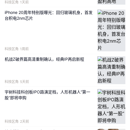
科技区角
1天前
iPhone 20周年特别版曝光：回归玻璃机身，首发
台积电2nm芯片
全球TOP3具身智能硬件制造商
消费电子圈熟知的“果链F4”，如今纷纷扎堆冲刺港股市
场。目前蓝思科技已经顺利登陆港股，立讯精密、歌尔股
科技区角
1周前
份也在稳步推进IPO进程。各家企业依托自身技术积淀，
机战Z破界篇高清重制确认，经典IP再启新程
走出了适配自身的发展路径，业务布局各有侧重、互补发
展。立讯精密是“整机架构师”，深耕整机集成领域，蓝思
科技像“贴身守护者”，布局设备外观防护类产品，歌尔股
科技区角
5天前
份则化身“感官体验匠人”，主攻声光电模组与 VR/AR 代
工赛道。和上述同行发展路径不同，领益智造聚焦消费电
宇树科技科创板IPO路演定档，人形机器人“第一
股”即将申购
子内部精密功能件，依托该赛道夯实传统消费电子基本
盘。
不止于传统消费电子领域，领益智造早已顺势切入AI硬件
科技区角
2天前
黄金赛道。作为AI 终端硬件核心供应商，领益智造手握