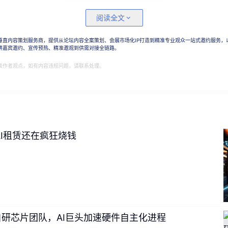
阅读全文
变革，到底是被设计出来的，还是长出来的？
一家咨询公司都发布了AI 转型路线图，每一个商学院都开设了A
垂直内容策划服务商，提供从论坛内容全案策划、会展市场化IP打造到精准专业观众一站式邀约服务，
讲嘉宾邀约、宣传预热、精准邀观到供需对接全链路。
里写下了拥抱AI四个字。斯坦福HAI《2026人工智能指数报告》
2
则揭示了一个鲜明对
务中采用AI。麦肯锡2026年全球AI调查
表作者观点，如有内容违规问题，请联系处理。
有1%的公司自认达到了AI成熟：将AI深度嵌入核心业务并
之间的巨大鸿沟，暴露了一个被广泛忽视的事实：
绝大多数组织推进
上，远未触及组织借助AI实现彻底蜕变的层面。
大家购买了工具、
织本身：人如何协作、决策如何流动、价值如何创造，并没有发生
AI租赁还在疯狂烧钱
中，有一种完全不同的图景正在发生。
往往不在高管会议室，也不在重新绘制的组织架构图上，而是出
一个产品经理第一次用Claude Code跑通需求验证的那个下午
效的AI变革，核心驱动力或许并非来自自上而下的推动，而是来
组建自研芯片团队，AI巨头加速硬件自主化进程
日，腾讯研究院AI原生小组发布了《AI原生工作报告》，我们当时