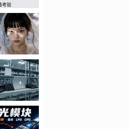
设施的重新设计。这
乎总是从一两个人开
新的工作方式像涟漪
3
构视角
，还是麦肯
，大多从自上而下的
个不同的问题：
组织
原生常常被视为两个截
纸上的全新构建。之
的想推进AI变革，
团队的AI原生，都