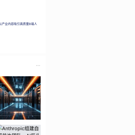
I战略课程，每一位
以产业内容吸引高质量B端人
1
显示，全球88%的
比：尽管AI采纳率
产生系统性价值的企
的AI变革，仍然停
成立了委员会、撰写
根本性变化。
现在一个工程师的深
。这让我们开始思考
自自下而上的涌现。
在报告中对自己的描述