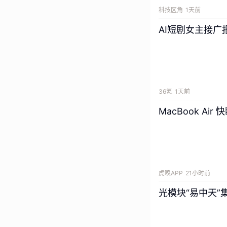
而当个体的工作被
科技区角
1天前
也是我们过去一年
AI短剧女主接广
始。一个人先醒来
一样向外扩散，感
而目前业内常见的
锡和BCG的CE
设计逻辑出发，回
36氪
1天前
本报告的核心视角
MacBook A
正在怎么生长？
这个视角还帮我们
然不同的命题：
一
前的讨论会把两者
虎嗅APP
21小时前
最好的方式是另起
光模块“易中天”
但后来我们发现，
遵循着同一个底层