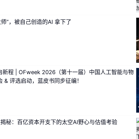
、一边研究。那份报告回答的问题是：
在AI真正进入工作流之后
大师”，被自己创造的AI 拿下了
 10 个关键词把AI 原生工作拆开来讲：驾驭工程、记忆、技能、
、加法偏见、去技能化、知识工程等。
新程 | OFweek 2026（第十一届）中国人工智能与物
 & 评选启动，蓝皮书同步征编！
财报揭秘：百亿资本开支下的太空AI野心与估值考验