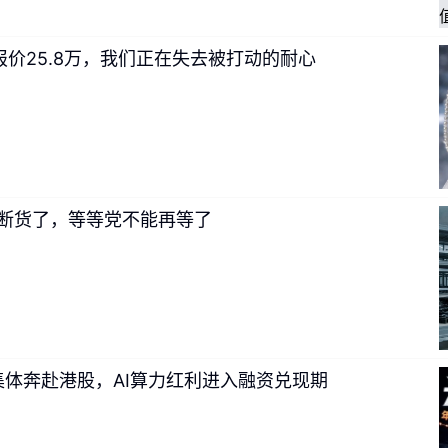
重做之后，AI原生小组的共识是，下一步必须是协作方式和基础
在内外部调研中反复观察到的模式：
真正深刻的AI 组织变革，几
报价25.8万，我们正在失去被打动的耐心
，发现AI可以将自己的能力放大几倍、十倍甚至百倍，然后这种
染一个小组、一个部门，最终改变整个组织的运作方式。
组织变革讨论，无论是红杉与Block提出的从层级到智能的信息结
O驱动转型框架，抑或学术界基于科斯交易成本理论的组织边界分析
答的是组织应该怎么变。
是基于演化过程和自下而上涌现的分析框架。我们想回答的是一
ir 快断货了，等等党不能再等了
统一了一个看似分裂的光谱。在当下的讨论中，
AI 转型和AI 
边是存量组织在庞大惯性中的艰难改造，另一边是新创团队在白
视为完全不同的两个问题、两套框架，认为一家AI转型企业如果真
炉灶重新组建AI原生团队。
集体奔赴港股，AI算力红利进入融资兑现期
如果我们把镜头从组织拉近到人，会发现成熟企业的AI转型和初创
逻辑：