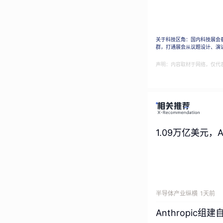
AI 时代的组织
过去两年，几乎每
关于科技区角：国内科技展会
群，打通展会从议题设计、演
CEO都在年度战略
组织已在至少一项业
声明：内容取材于网络，仅代
创下历史新高，仅
业，百中无一。
这个1%和78%
留在采用AI工具
了政策文件，但组
1.09万亿美元，
在这片广袤的停滞
这种图景的起点，
夜编程中，出现在
半导体产业纵横
1天前
一个问题：真正有
Anthropic
2026年5月15