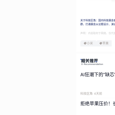
关于科技区角：国内科技展会
群，打通展会从议题设计、演
声明：内容取材于网络，仅代
按照现有信息来看
小米
苹果
核心升级2nm 
宽度也几乎做到了
5000mAh级别
AI狂潮下的“缺芯
同时，iPhon
全新的樱桃色将取
科技区角
4天前
拒绝苹果压价！