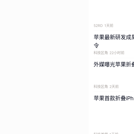
小米18 Pro 
闪充和无线充，
52RD
1天前
苹果最新研发成
令
科技区角
22小时前
外媒曝光苹果折叠屏
科技区角
2天前
苹果首款折叠iP