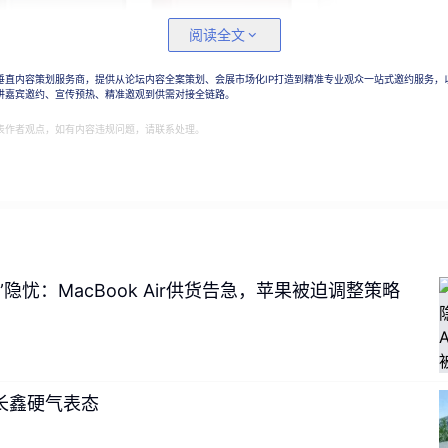
阅读全文
垂直内容策划服务商，提供从论坛内容全案策划、会展市场化IP打造到精准专业观众一站式邀约服务，
讲嘉宾邀约、宣传预热、精准邀观到供需对接全链路。
表作者观点，如有内容违规问题，请联系处理。
，今年的iPhone 18系列将会仅推出Pro系列两款机型。
A20 Pro处理器，配备4800万像素可变光圈，升级机身
历代iPhone里的最窄水平，Pro Max版本还有望将电
。
”隐忧：MacBook Air供货告急，苹果被迫调整策略
e 18 Pro系列还将推出全新的黑色、银色、樱桃色、浅蓝
代 iPhone 17 Pro系列的星宇橙作为主打色出现。
长鑫硬气表态