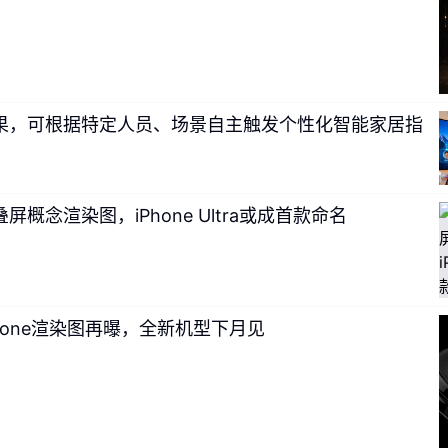
Max预计配备8000mAh级别电池，设定目标最大容量是850
预定同档最大电池。
果，可根据特定人员、场景自主触发个性化智能家居指
概念渲染图，iPhone Ultra或成首款命名
hone渲染图再曝，全新机型下月见