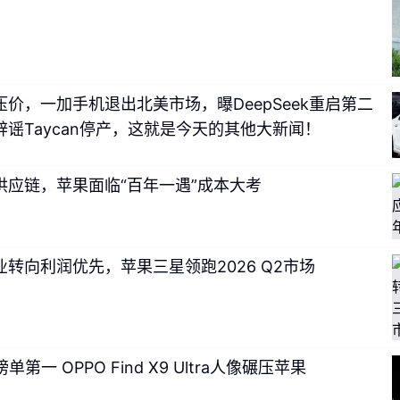
价，一加手机退出北美市场，曝DeepSeek重启第二
谣Taycan停产，这就是今天的其他大新闻！
供应链，苹果面临“百年一遇”成本大考
转向利润优先，苹果三星领跑2026 Q2市场
米18系列将在续航、性能、影像方面带来大幅度升级。
米 18 Pro电池设定是7000mAh级别，配备高兼容百
双2亿影像，有长焦微距，旗舰级ID设计。
单第一 OPPO Find X9 Ultra人像碾压苹果