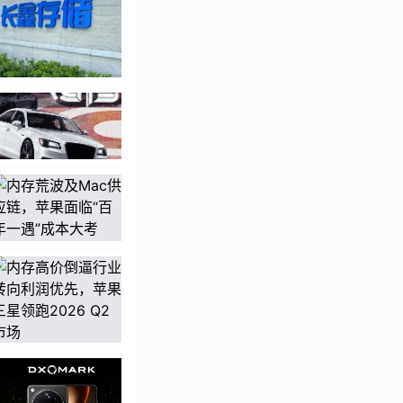
瓦有线充和无线