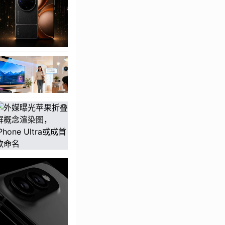
0mAh±，有百瓦