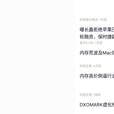
科技每日推送
1天前
曝长鑫拒绝苹果压
轮融资，保时捷辟
差评X.PIN
1天前
内存荒波及Mac
科技区角
4天前
内存高价倒逼行业
同时，全新的小
相关爆料显示，小
科技区角
1周前
充，搭载超大底
DXOMARK虚化榜