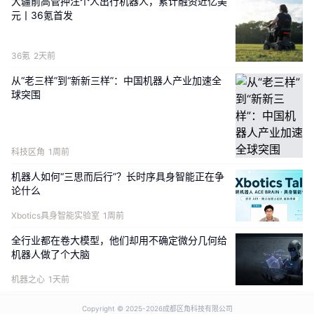
大疆前高管押注个人出行机器人，累计融资近亿美
元丨36氪首发
36氪
2天前
从“老三样”到“新新三样”：中国机器人产业加速全
球突围
科技区角
1周前
机器人如何“三思而后行”？长时序具身智能正在争
论什么
Xbotics具身智能实验室
1周前
全行业都在卷大模型，他们却用不确定微分几何给
机器人做了个大脑
机器之心
1天前
Copyright © 2025-
2026成都区角科技有限公司