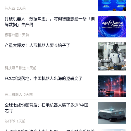
芯东西
2天前
打破机器人「数据焦虑」，穹彻智能想建一条「训
练数据」生产线
极客公园
1天前
产量大爆发！人形机器人要长脑子了
科技每日推送
3天前
FCC新规落地，中国机器人出海的逻辑变了
高工机器人
2天前
全球七成份额背后：扫地机器人装了多少"中国
芯"？
芯师爷
1天前