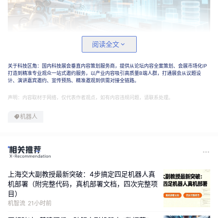
阅读全文
关于科技区角：国内科技展会垂直内容策划服务商，提供从论坛内容全案策划、会展市场化IP
打造到精准专业观众一站式邀约服务，以产业内容吸引高质量B端人群，打通展会从议题设
计、演讲嘉宾邀约、宣传预热、精准邀观到供需对接全链路。
直面行业数据治理痛点
，
构建数据全生命周期管控体
系
声明：内容取材于网络，仅代表作者观点，如有内容违规问题，请联系处理。
机器人
当前，人形机器人产业技术迭代提速，训练数据体量呈指数
级扩张，数据质量、安全管控、管理体系完善度直接决定机
器人运行可靠性，同时关联各类场景应用的潜在安全风险。
在产业发展的过程中，行业数据治理短板逐步凸显：各企业
上海交大副教授最新突破：4步搞定四足机器人真
机部署（附完整代码，真机部署文档，四次完整项
训练数据格式不统一，数据标注水准参差不齐，生物信息、
目）
环境感知数据存在隐私泄露隐患；无序的数据管理模式进一
机智流
21小时前
步推高研发训练成本，不同厂商数据集跨平台兼容难度大，