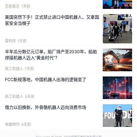
芝能智芯
1天前
训练数据集采用固态硬盘存储，归档冷数据存放于磁带库或
分布式存储系统。
美国突然下手！正式禁止进口中国机器人，又拿国
家安全当幌子
除此之外，
人形机器人数据管理标准
还规范数据传输的效
率、质量指标与分级传输策略，对数据授权使用、全程监
雷科技
1天前
控、效果评估提出约束
。
在数据流通层面
，
人形机器人数据
半年瓜分数亿元订单，船厂排产至2030年，船舶
管理标准
统一共享协议，建立全流程追溯机制；针对数据销
焊接机器人迈入“黄金时代”？
毁，明确合规销毁方式、标准化操作流程，并要求永久留存
高工机器人
1天前
销毁操作记录。
FCC新规落地，中国机器人出海的逻辑变了
高工机器人
3天前
借力以旧换新，外骨骼机器人迈向消费市场
电器微刊
4天前