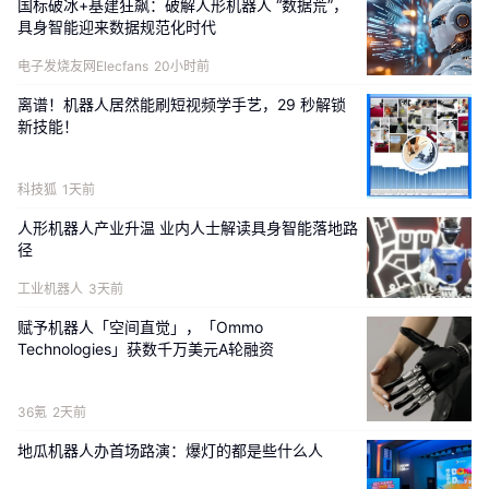
国标破冰+基建狂飙：破解人形机器人 “数据荒”，
还易引发算法偏差、数据外泄等多重安全问题。
具身智能迎来数据规范化时代
电子发烧友网Elecfans
20小时前
针对上述产业痛点，
人形机器人数据管理标准
依托大量行业
实地调研与多轮技术验证，构建起覆盖训练数据采集、处
离谱！机器人居然能刷短视频学手艺，29 秒解锁
新技能！
理、存储、传输、使用、流通直至销毁的全生命周期管理体
系，精准补齐当前数据治理领域存在的技术盲区与管理漏
科技狐
1天前
洞。
人形机器人产业升温 业内人士解读具身智能落地路
在各环节细分管控规则上，
人形机器人数据管理标准
作出细
径
致、明确的约束要求。数据采集维度，对采集方案规划、现
工业机器人
3天前
场配套设备、全过程监测事项、原始数据质量划定统一标
赋予机器人「空间直觉」，「Ommo
准；数据处理环节，明确数据预处理、标准化标注的操作规
Technologies」获数千万美元A轮融资
范；在数据存储管理方面，该标准提出建立分级管控机制，
细化容量规划、资源分配、定期维护、多副本冗余等细则，
36氪
2天前
对核心重要数据实施升级管控。
地瓜机器人办首场路演：爆灯的都是些什么人
人形机器人数据管理标准还
提出分层存储方案，高频调用的