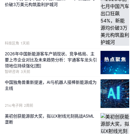
价破3万美元构筑盈利护城河
而拉低新能源车型的综合性价比。 
以城市配送领域主流的4.2米新能源轻卡为例，单车每
年新增税费约数百元；干线电动重卡、大中型新能源客
车年度税负涨幅可达千元级别。对于拥有数十辆运力的
科技区角
1天前
中小车队而言，这笔长期累积的成本压力不容小觑。
2026年中国新能源客车产销现状、竞争格局、主
要上市企业对比及未来趋势分析：宇通客车龙头引
更棘手的是，当前公路物流市场运价传导渠道并不通
领地位持续强化[图]
畅，成本压力只能自行消化。受此影响，不少原本计划
智研咨询
3天前
年内购置新能源商用车的经营主体，已暂缓购车节奏。
中国独角兽重新提速，AI与机器人接棒新能源成为
主线
“从前即便回本周期稍长，大家也愿意尝试新能源货
车；如今凭空多出一笔固定支出，不少观望客户很可能
21ic电子网
2周前
重新倒向技术成熟、残值稳定的燃油车型。”城配货车
美初创获能源部大奖，拟以X射线光刻挑战ASML
司机刘师傅坦言。
垄断
事实上，成本压力并非一刀切，不同技术路线车型面对