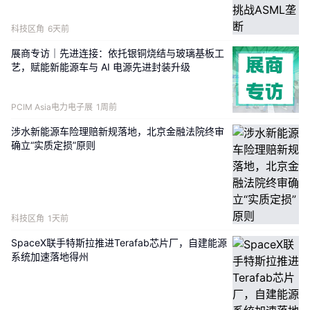
新政呈现出明显的差异化承压态势。纯电动商用车凭借
科技区角
6天前
用电成本低、优先路权及购置税减半等优势，能在一定
展商专访｜先进连接：依托银铜烧结与玻璃基板工
程度上抵消新增车船税带来的成本压力；而插电、增程
艺，赋能新能源车与 AI 电源先进封装升级
式混动商用车则处境更为严峻，两套动力系统并存致使
购置成本偏高，如今车船税免征红利取消，相较纯电与
PCIM Asia电力电子展
1周前
柴油车型的性价比优势不断收窄，市场需求短期内或将
涉水新能源车险理赔新规落地，北京金融法院终审
进一步走弱。
确立“实质定损”原则
此外，公交、环卫、园区接驳等公益性营运车队同样受
到波及，以往依靠免税政策压缩财政补贴支出的模式已
难以为继，各地交通运营单位不得不追加预算，以维持
科技区角
1天前
绿色运力正常运转。相比之下，封闭矿区、港口等货源
SpaceX联手特斯拉推进Terafab芯片厂，自建能源
系统加速落地得州
稳定、议价能力充足的大型企业受冲击相对有限；而依
赖零散低价订单、过度倚重税收红利抢占市场的中小型
车辆运营企业，订单会明显萎缩。行业市场份额将加速