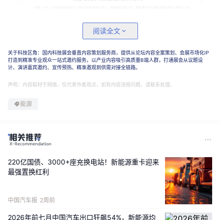
阅读全文
关于科技区角：国内科技展会垂直内容策划服务商，提供从论坛内容全案策划、会展市场化IP
打造到精准专业观众一站式邀约服务，以产业内容吸引高质量B端人群，打通展会从议题设
计、演讲嘉宾邀约、宣传预热、精准邀观到供需对接全链路。
声明：内容取材于网络，仅代表作者观点，如有内容违规问题，请联系处理。
0
1
能源
短期运营成本抬升
市场置换节奏迎阶段性调整
220亿国债、3000+座充换电站！新能源重卡迎来
从实际运营视角来看，新能源商用车车船税依据车型定
最强置换红利
额与整备质量逐年征收，单车每年新增税费虽不算高，
但对于规模化运营的物流企业而言，这笔支出将在全生
中国汽车报
2周前
命周期内持续累积，形成不可忽视的固定成本增量，进
2026年前七月中国汽车出口狂飙54%，新能源均