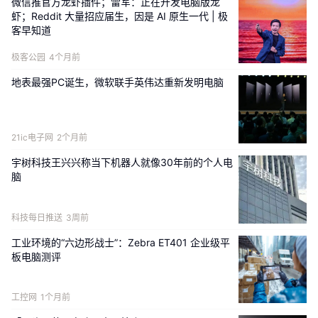
微信推官方龙虾插件；雷军：正在开发电脑版龙
行器材等高端细分领域需求。目前，企业已手
虾；Reddit 大量招应届生，因是 AI 原生一代 | 极
握发明专利、实用新型专利等自主知识产权20
客早知道
余项，构建起稳固的行业竞争壁垒，差异化产
极客公园
4个月前
品优势突出，产品远销欧美多国，持续打响“达
地表最强PC诞生，微软联手英伟达重新发明电脑
州高新智造”海外品牌。
21ic电子网
2个月前
集群协同满产
宇树科技王兴兴称当下机器人就像30年前的个人电
多业并举激活全域发展动能
脑
单点企业的亮眼突破，源于产业集群的整
科技每日推送
3周前
体崛起。
工业环境的“六边形战士”：Zebra ET401 企业级平
板电脑测评
工控网
1个月前