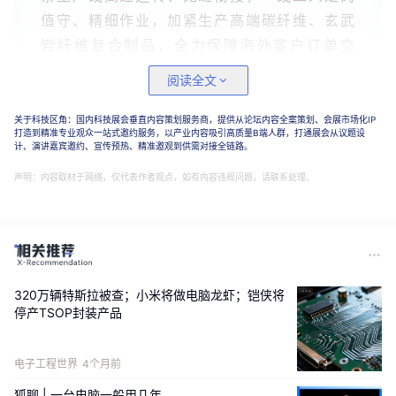
值守、精细作业，加紧生产高端碳纤维、玄武
岩纤维复合制品，全力保障海外客户订单交
付，车间呈现全速稳产、赶产攻坚的繁忙景
阅读全文
象。
关于科技区角：国内科技展会垂直内容策划服务商，提供从论坛内容全案策划、会展市场化IP
打造到精准专业观众一站式邀约服务，以产业内容吸引高质量B端人群，打通展会从议题设
计、演讲嘉宾邀约、宣传预热、精准邀观到供需对接全链路。
声明：内容取材于网络，仅代表作者观点，如有内容违规问题，请联系处理。
320万辆特斯拉被查；小米将做电脑龙虾；铠侠将
停产TSOP封装产品
衡耀复合材料科技有限公司生产车间
电子工程世界
4个月前
狐聊 | 一台电脑一般用几年