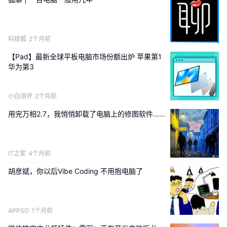
“公司三季度订单量较去年同期增长
200%，目前所有生产线已满负荷运行，生产计
划全部排至年底。”企业生产主管杨胜介绍道。
科技狐
2个月前
面对订单爆发式增长的市场态势，企业科学优
【Pad】最新全球平板电脑市场份额出炉 苹果第1
化生产排布，扩充一线生产队伍，升级生产工
华为第3
艺与智能设备，全方位挖掘产能潜力，在严格
把控产品品质的基础上提速增效，保质保量冲
小白测评
2个月前
刺全年生产经营目标。
用完万相2.7，我悄悄卸载了电脑上的修图软件……
硬核产能的背后，是持续深耕的技术创新
实力。依托母公司20余年复合材料研发积淀，
IT之家
4个月前
衡耀科技深耕玄武岩纤维与碳纤维复合领域，
胡彦斌，你以后Vibe Coding 不用抱电脑了
突破两大高端材料融合关键工艺，实现产品性
能迭代升级。其生产的复合材料制品兼具轻量
化、高强度、耐腐蚀、耐高温、绿色低碳等多
APPSO
1个月前
重优势，精准适配国际极限运动装备、高端出