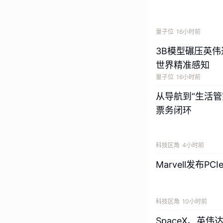
量子位
16小时前
3B模型碾压英伟
世界精准感知
量子位
16小时前
从导航到“生活管家
票务闭环
科技区角
4小时前
Marvell发布P
科技区角
10小时前
SpaceX、英