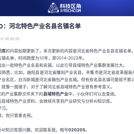
10：河北特色产业名县名镇名单
0-26 20:25
识库
的内容如期更新了，本次更新的内容是河北省特色产业名县名镇名单
名单，时间跨度为10年，即2014-2023年。
选出一批特色产业名县和名镇，以此引导县域特色产业集群发展壮大。
较熟悉，比如，曲阳县是河北省雕刻产业名县，辛集市是河北省皮革服装
产业名区，白沟新城是河北省箱包产业名城。但有些名县名镇可能就不那
，就像一面镜子，对于了解河北省县域特色产业很有参考意义。
库的产业集群文件夹下的
县域特色产业
中，小伙伴们可以去查阅。
的县域特色产业资料，会继续共享到产业研究与分析AI知识库。
学习。
做，你只管拿去用。
！
AI知识库感兴趣，欢迎联系我，暗号
020205
。