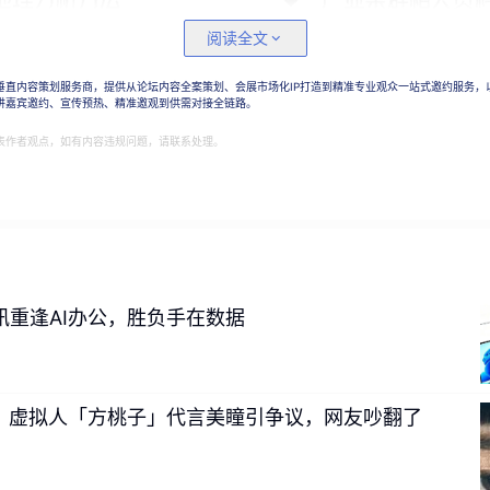
阅读全文
垂直内容策划服务商，提供从论坛内容全案策划、会展市场化IP打造到精准专业观众一站式邀约服务，
讲嘉宾邀约、宣传预热、精准邀观到供需对接全链路。
表作者观点，如有内容违规问题，请联系处理。
讯重逢AI办公，胜负手在数据
车？虚拟人「方桃子」代言美瞳引争议，网友吵翻了