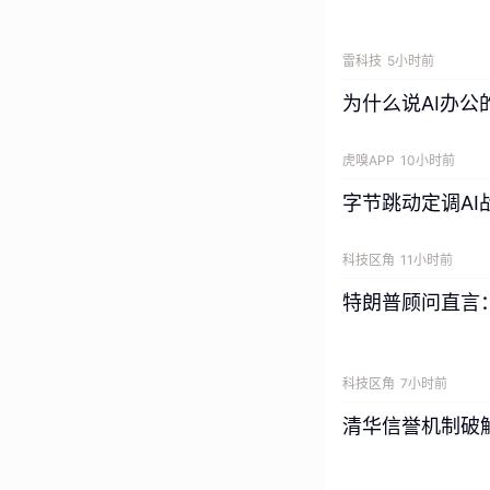
雷科技
5小时前
为什么说AI办公
虎嗅APP
10小时前
字节跳动定调AI
科技区角
11小时前
特朗普顾问直言：
科技区角
7小时前
清华信誉机制破