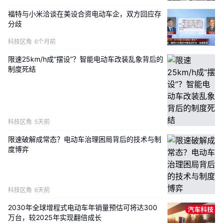
福特与小米洽谈在美设合资电动车企，双方回应存
分歧
科技区角
6个月前
外观方面，
采用了全新的设计，封闭式前格栅搭配星
限速25km/h成“摆设”？智能电动车改装乱象背后的
环式贯穿灯组，让其有着不错的视觉辨识度。同时，
制度死结
得益于其车身尺寸，整体车头造型看上去更加魁梧。
此外，纯电版本车型将配备前备厢，进一步提升车辆
的储物能力。尺寸方面，新车长宽高分别为
5265/1999/1800mm，轴距为3115mm。
科技区角
5天前
限速破解成常态？电动车治理困局背后的技术与制
度博弈
科技区角
6天前
2030年全球增程式电动车年销量预估可将达300
万台，较2025年实现翻倍成长