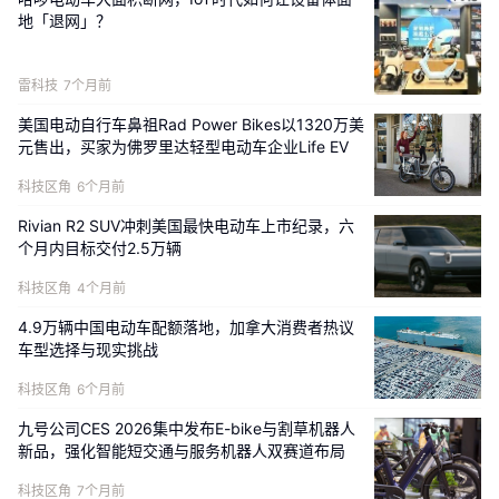
地「退网」？
纯电版
雷科技
7个月前
增程版
美国电动自行车鼻祖Rad Power Bikes以1320万美
元售出，买家为佛罗里达轻型电动车企业Life EV
增程版
科技区角
6个月前
Rivian R2 SUV冲刺美国最快电动车上市纪录，六
个月内目标交付2.5万辆
科技区角
4个月前
4.9万辆中国电动车配额落地，加拿大消费者热议
车型选择与现实挑战
科技区角
6个月前
九号公司CES 2026集中发布E-bike与割草机器人
新品，强化智能短交通与服务机器人双赛道布局
科技区角
7个月前