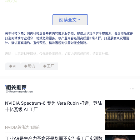
台湾地区顶尖服务器制造商与全球供应链领导企业正大规制
阅读全文
造基于 Vera Rubin 的系统，为 AI 实验室、云服务提供商
及超大规模数据中心运营商提供强劲动力，共同构建未来智
关于科技区角：国内科技展会垂直内容策划服务商，提供从论坛内容全案策划、会展市场化IP
能世界。
打造到精准专业观众一站式邀约服务，以产业内容吸引高质量B端人群，打通展会从议题设
计、演讲嘉宾邀约、宣传预热、精准邀观到供需对接全链路。
Vera Rubin 提供了 NVIDIA 迄今为止规模最大的 POD 级
声明：内容取材于网络，仅代表作者观点，如有内容违规问题，请联系处理。
平台
——由五个专用机架协同运作，构成一台面向智能体工
AI
动力
工厂
作负载的巨型 AI 超级计算机。该平台将 NVIDIA Vera 
Rubin NVL72 系统、NVIDIA Vera CPU、NVIDIA Groq 3 
LPX、NVIDIA Vera BlueField-4 STX 存储以及 NVIDIA 
Spectrum™-6 SPX 以太网这五种机架整合为一个高度集成
的统一系统。与上一代 NVIDIA Grace Blackwell 平台相
NVIDIA Spectrum-6 专为 Vera Rubin 打造，登陆
比，Vera Rubin 在大规模部署时的智能体吞吐量提升了 10 
十亿瓦级 AI 工厂
倍。
NVIDIA英伟达
1周前
“智能体 AI 是一种全新的工作负载。仅仅一个提示
工业AR是生产力革命还是华而不实？多工厂实测数