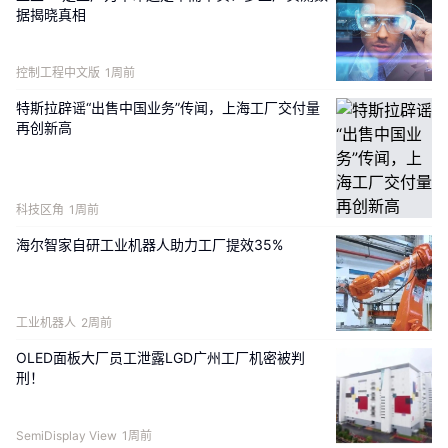
词，就可能触发一个包含推理、检索、工具调用和响
据揭晓真相
应生成在内的多个环节，背后可能涉及数千个步骤。”
NVIDIA 创始人兼首席执行官黄仁勋表示：“Vera 
Rubin 正是为这一刻而生——它是一台能够规模化输
控制工程中文版
1周前
出智能的 AI 工厂引擎，具备驱动下一次工业革命所需
特斯拉辟谣“出售中国业务”传闻，上海工厂交付量
的性能、能效与安全性。”
再创新高
以上为摘要内容，点击“
阅读原文
”或
扫描下方二维码
阅读完
科技区角
1周前
整内容：
海尔智家自研工业机器人助力工厂提效35%
工业机器人
2周前
OLED面板大厂员工泄露LGD广州工厂机密被判
刑！
SemiDisplay View
1周前