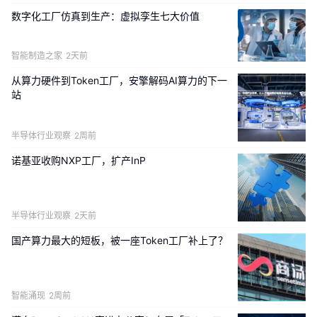
数字化工厂仿真到生产：虚拟孪生七大价值
智能制造之家
2天前
扫描下方海报二维码
，观看 NVIDIA CEO 黄仁勋在 GTC 
台北大会现场发表的主题演讲回放，深入了解推动新一代 
从算力硬件到Token工厂，安擎解码AI算力的下一
站
AI 的突破性成果。
半导体行业观察
2周前
诺基亚收购NXP工厂，扩产InP
半导体行业观察
2天前
国产算力最大的短板，被一座Token工厂补上了？
智能涌现
2周前