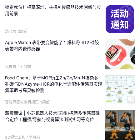
高性能基底构建：
利用 MIL-53(Fe) 丰富的催化活性位点
锁定席位！相聚深圳，共探AI传感器技术创新与应
与 MWCNTs 优异的导电性相结合，为传感器提供了稳固
用前景
的结构支撑和巨大的电化学活性面积（ECSA）。
卓越的检测性能：
在最优条件下，传感器展现出极宽的线
性范围（0.2–100 μM）和超低的检测限（11.3 nM），且
湾芯展
2周前
成功应用于饮料和水质等复杂基质的实际检测。
Apple Watch 表带要变智能了？爆料称 S12 硅胶
表带将内嵌传感器
3
图文解析
科技兽
1个月前
Food Chem：基于MOF衍生Zn/Co/Mn-N掺杂多
孔碳与DNAzyme-HCR的电化学适配体传感器实现
氟苯尼考高灵敏检测
智能传感与脑机接口
1周前
薪资面议 | 小苏机器人技术(苏州)招聘多传感器融
合定位工程师/导航与视觉算法测试实习等岗位
3D视觉工坊
1个月前