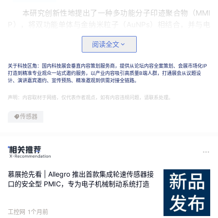
本研究创新性地提出了一种多功能分子印迹聚合物（MMI
P），将双功能单体与金纳米粒子（AuNPs）相结合，并与电
化学传感平台联用，实现了柠檬黄的快速高灵敏检测。研究通
阅读全文
过纳米复合材料、双功能单体和导电纳米粒子的协同作用，成
功制备了具有高选择性和低检测限的MMIP@Au/MIL-53(Fe)@
关于科技区角：国内科技展会垂直内容策划服务商，提供从论坛内容全案策划、会展市场化IP
MWCNTs/GCE电化学传感器，为食品中柠檬黄的安全检测提供
打造到精准专业观众一站式邀约服务，以产业内容吸引高质量B端人群，打通展会从议题设
计、演讲嘉宾邀约、宣传预热、精准邀观到供需对接全链路。
了新的技术途径。
声明：内容取材于网络，仅代表作者观点，如有内容违规问题，请联系处理。
2
传感器
研究亮点
双单体协同印迹策略：
创新性地引入 o-PD 和 PABA 作
为双功能单体，通过多重氢键和 π-π 堆积作用，构建了
互补性更强的印迹空腔，显著提升了传感器的特异性（印
迹因子 IF 高达 6.06）。
慕展抢先看 | Allegro 推出首款集成轮速传感器接
口的安全型 PMIC，专为电子机械制动系统打造
导电纳米材料信号放大：
将 AuNPs 原位掺杂于非导电的
印迹聚合物层中，有效克服了传统 MIP 膜阻碍电子传递
的缺陷，大幅提高了电子转移速率和电化学响应信号。
工控网
1个月前