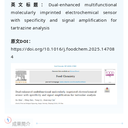
英文标题：
Dual-enhanced multifunctional 
molecularly imprinted electrochemical sensor 
with specificity and signal amplification for 
tartrazine analysis
原文DOI：
https://doi.org/10.1016/j.foodchem.2025.14708
4
1
成果简介