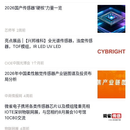
示意图1. 
制备的MMIP@Au/MIL-53(Fe)@MWCNTs/GCE传感器用于TZ检测的
2026国产传感器“硬核”力量一览
示意图。
芯师爷
2周前
亮点展品 |【兴邦维科】全光谱传感器，浊度传感
器，TOF模组，IR LED UV LED
CIOE中国光博会
1个月前
2026年中国柔性触觉传感器产业链图谱及投资布
局分析
中商情报网
4周前
图1.
 基于DFT计算的优化结构：（A）PABA（单体）、（B）o-PD（单
微雀电子携将各类传感器芯片以及模组隆重亮相
体）、（C）TZ（模板）；优化后的（D）o-PD、PABA和TZ的分子静电势
IOTE深圳物联网展，与您相约8月展会10号馆
10C80交流
分布图。
物联网展
4周前