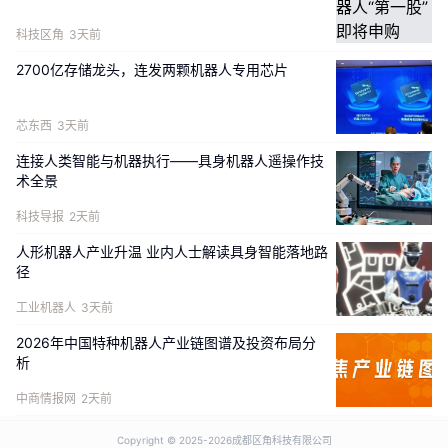
科技区角
3天前
曾于2014获得北京工业大学学士学位，2017年获
2700亿存储龙头，连发两颗机器人专用芯片
得北京工业大学电气工程及自动化专业硕士学位，
ETH访问学者。
芯东西
3天前
王啸峰
连接人类智能与机器执行——具身机器人遥操作技
术全景
极佳视界算法合伙人
科技导报
2天前
王啸峰，极佳视界算法合伙人。2025年博士毕业于
人形机器人产业升温 业内人士解读具身智能落地路
中国科学院自动化研究所，主要研究方向为世界模
径
型。
工业机器人
3天前
2026年中国特种机器人产业链图谱及投资布局分
博士期间在TPAMI、CVPR、ICCV、ECCV、
析
NeurIPS、ICLR、AAAI等国际顶级会议与期刊发
中商情报网
2天前
表论文20余篇，总引用量2700余次，并多次在
Copyright © 2025-
2026成都区角科技有限公司