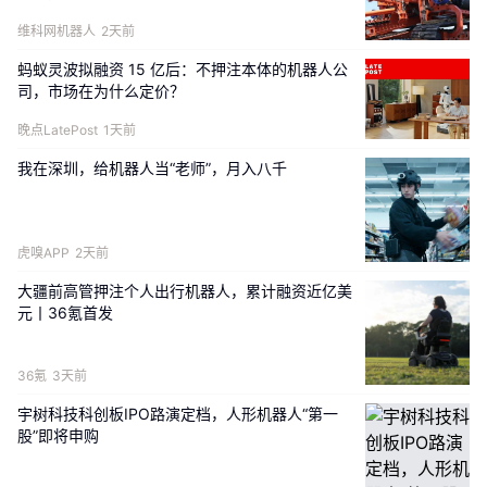
维科网机器人
2天前
已确认出席嘉宾
蚂蚁灵波拟融资 15 亿后：不押注本体的机器人公
司，市场在为什么定价？
崔昊天
晚点LatePost
1天前
PNDbotics联合创始人、CTO
我在深圳，给机器人当“老师”，月入八千
崔昊天，PNDbotics联合创始人&CTO，INNFOS
创始人。推出全球首款SCA准直驱QDD柔性执行
虎嗅APP
2天前
器，主持研发并推出XR1全球首款可量产人形机器
大疆前高管押注个人出行机器人，累计融资近亿美
人，登上IEEE Spectrum封面。
元丨36氪首发
曾推出可量产的大型双足人形机器人，业界首个可
36氪
3天前
以实现Sim2Real的深度强化学习控制的人形双足
宇树科技科创板IPO路演定档，人形机器人“第一
股”即将申购
机器人，并全自主研发了新一代基于实时以太网执
行器。