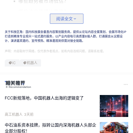
哪些趋势被市场低估？
哪些论文值得认真读？
阅读全文
哪些技术路线正在发生变化？
关于科技区角：国内科技展会垂直内容策划服务商，提供从论坛内容全案策划、会展市场化IP
打造到精准专业观众一站式邀约服务，以产业内容吸引高质量B端人群，打通展会从议题设
如果你也关注
机器人、具身智能、VLA、世界模型
计、演讲嘉宾邀约、宣传预热、精准邀观到供需对接全链路。
等方向，欢迎一起来聊聊。
席位有限，先到先得。
声明：内容取材于网络，仅代表作者观点，如有内容违规问题，请联系处理。
IC
机器人
FCC新规落地，中国机器人出海的逻辑变了
高工机器人
3天前
中石油系资本挂牌，拟转让国内深海机器人头部企
业部分股权！