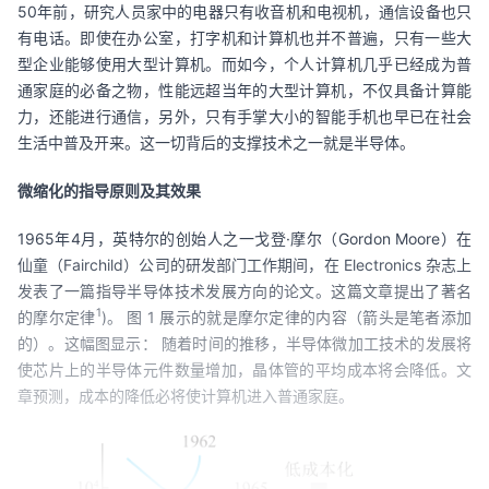
50年前，研究人员家中的电器只有收音机和电视机，通信设备也只
有电话。即使在办公室，打字机和计算机也并不普遍，只有一些大
型企业能够使用大型计算机。而如今，个人计算机几乎已经成为普
通家庭的必备之物，性能远超当年的大型计算机，不仅具备计算能
力，还能进行通信，另外，只有手掌大小的智能手机也早已在社会
生活中普及开来。这一切背后的支撑技术之一就是半导体。
微缩化的指导原则及其效果
1965
年
4
月，英特尔的创始人之一戈登
·
摩尔（
Gordon Moore
）在
仙童（
Fairchild
）公司的研发部门工作期间，在 
Electronics 
杂志上
发表了一篇指导半导体技术发展方向的论文。这篇文章提出了著名
1
的摩尔定律
)
。 图 
1 
展示的就是摩尔定律的内容（箭头是笔者添加
的）。这幅图显示： 随着时间的推移，半导体微加工技术的发展将
使芯片上的半导体元件数量增加，晶体管的平均成本将会降低。文
章预测，成本的降低必将使计算机进入普通家庭。