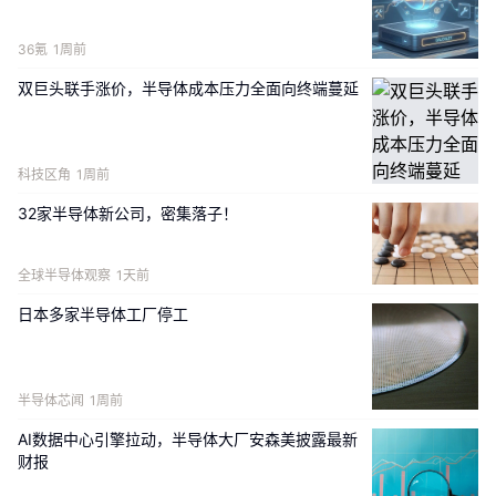
36氪
1周前
双巨头联手涨价，半导体成本压力全面向终端蔓延
图2.最小加工尺寸的微缩化与微处理器工作频率的提高
科技区角
1周前
但从系统的角度来看，研究人员对处理器速度的要求仍然不断提
32家半导体新公司，密集落子！
高，于是采用了多核并行工作的技术来加快计算速度。因此，芯片
上的晶体管数量至今仍在持续增加。另一方面，微缩化带来的最大
好处是降低成本。 图3显示了随着微缩化的推进，每个晶体管的成
全球半导体观察
1天前
2)
本以及每块芯片上晶体管的数量变化
。从图中我们看出，每个晶体
日本多家半导体工厂停工
管的成本相比于最初已经骤减了1亿倍，如前所述，这正是高性能计
算机普及到普通家庭的推动力。晶体管的尺寸从10μm级别缩小了
1000倍，来到了10nm级别，而面积缩小了1百万倍。当然，除了微
半导体芯闻
1周前
缩化（即光刻技术）以外，其他工艺技术、器件技术，以及晶圆尺
寸的增大、芯片尺寸的增大等，也为降低成本做出了贡献，但总的
AI数据中心引擎拉动，半导体大厂安森美披露最新
来说有一点是非常清楚的：面积的缩小
带来的贡献是最大的。这样
财报
看来，摩尔定律所具有的经济意义，远超其技术意义。但早年间，