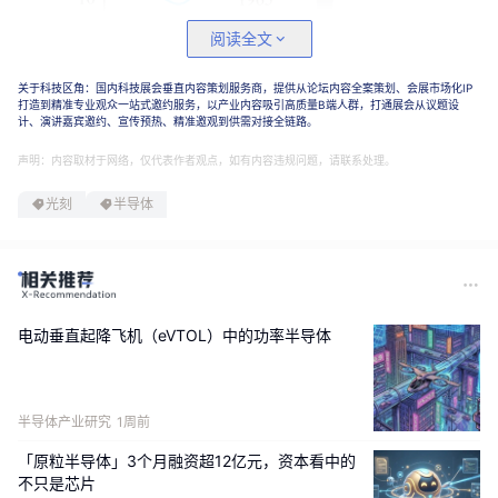
阅读全文
关于科技区角：国内科技展会垂直内容策划服务商，提供从论坛内容全案策划、会展市场化IP
打造到精准专业观众一站式邀约服务，以产业内容吸引高质量B端人群，打通展会从议题设
计、演讲嘉宾邀约、宣传预热、精准邀观到供需对接全链路。
声明：内容取材于网络，仅代表作者观点，如有内容违规问题，请联系处理。
光刻
半导体
1
图1.摩尔定律
电动垂直起降飞机（eVTOL）中的功率半导体
图2展示了半导体中最小加工尺寸及微处理器工作频率的发展历程
。
如图2所示，尽管元件尺寸不断缩小，但由于器件发热带来的限制，
时钟频率已经出现了饱和趋势。
半导体产业研究
1周前
「原粒半导体」3个月融资超12亿元，资本看中的
不只是芯片