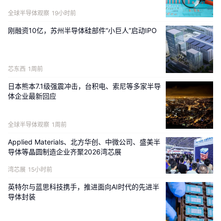
光刻技术主要采用接触式曝光技术，微缩化并没有明确的指导原
全球半导体观察
19小时前
则，而是由材料技术发展所带来的工艺进步来支撑。
刚融资10亿，苏州半导体硅部件“小巨人”启动IPO
芯东西
1周前
日本熊本7.1级强震冲击，台积电、索尼等多家半导
体企业最新回应
图
3. 
集成电路芯片上晶体管数量增加，微处理器（
MPU
）中每个晶
全球半导体观察
1周前
体管的成本下降
Applied Materials、北方华创、中微公司、盛美半
相比之下，IBM 的罗伯特·丹纳德（Robert Dennard）在1974年提
导体等晶圆制造企业齐聚2026湾芯展
出的缩放定律（ScalingLaw）为金属氧化物半导体场效应晶体管
（MOSFET）的微缩化提供了明确的技术指导原则，如图4所示。这
湾芯展
15小时前
个时代，光刻技术也发生了重大变化
，从接触式曝光发展到投影式
英特尔与蓝思科技携手，推进面向AI时代的先进半
曝光，尤其是缩微投影曝光技术的开发，为器件的微缩化提供了明
导体封装
确的指导原则。