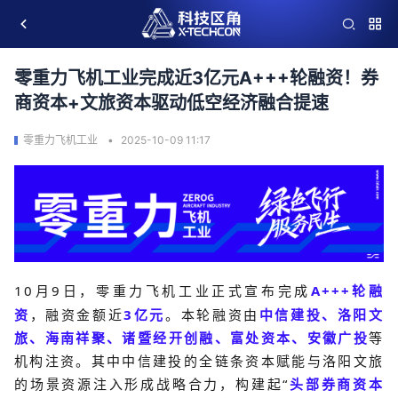
零重力飞机工业完成近3亿元A+++轮融资！券
商资本+文旅资本驱动低空经济融合提速
零重力飞机工业
2025-10-09 11:17
10
月
9
日，
零重力飞机工业正式宣布完成
A+++
轮融
资
，融资金额近
3
亿元
。本轮融资由
中信建投、洛阳文
旅
、
海南祥聚、诸暨经开创融、富处资本、安徽广投
等
机构注资。其中中信建投的全链条资本赋能与洛阳文旅
的场景资源注入形成战略合力，
构建起
“
头部券商资本