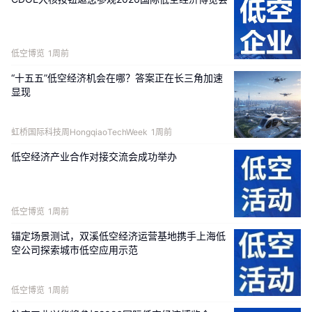
电动固定翼
飞机
RX1E-A
低空博览
1周前
“十五五”低空经济机会在哪？答案正在长三角加速
显现
虹桥国际科技周HongqiaoTechWeek
1周前
低空经济产业合作对接交流会成功举办
低空博览
1周前
锚定场景测试，双溪低空经济运营基地携手上海低
空公司探索城市低空应用示范
电动固定翼飞机
RX1E-S
（水上版）
低空博览
1周前
低空经济作为国家重点培育的新质生产力代表，正迎来