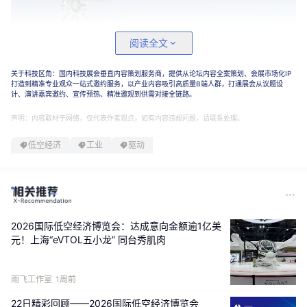
阅读全文
关于科技区角：国内科技展会垂直内容策划服务商，提供从论坛内容全案策划、会展市场化IP
打造到精准专业观众一站式邀约服务，以产业内容吸引高质量B端人群，打通展会从议题设
计、演讲嘉宾邀约、宣传预热、精准邀观到供需对接全链路。
声明：内容取材于网络，仅代表作者观点，如有内容违规问题，请联系处理。
低空经济
工业
驱动
多元化投资阵容的集结，彰显了市场对
新能源航空器
赛
道的坚定信心。作为国内头部券商直投平台，
中信建投
2026国际低空经济博览会：达成意向金额逾1亿美
全牌照金融服务能力有望加速零重力技术商业化与资本
元！上海“eVTOL五小龙” 同台秀肌肉
化进程，为公司登陆二级市场铺路。最近几轮融资，
以
洛阳文旅
、
祥源文旅为代表
的文旅产业资本的密集入
雨飞工作室
1周前
局，则从应用端印证了零重力飞机工业机型的产品力。
22日精彩回顾——2026国际低空经济博览会