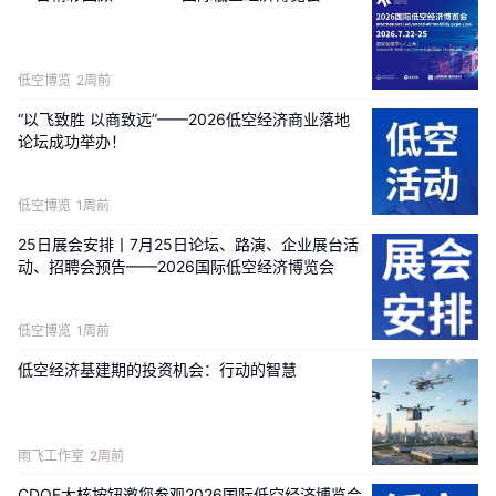
洛阳文旅
集团携龙门石窟、隋唐洛阳城等顶级文旅
IP
及
年覆盖千万级游客的智慧旅游运营体系
入局，为低空
新
能源
航空器落地文旅场景提供天然试验场。
此外，海南
低空博览
2周前
祥聚、
诸暨
经开创融、富处资本、安徽广投等机构的加
“以飞致胜 以商致远”——2026低空经济商业落地
入，进一步
整合了区域产业基金与市场化资本，
为公司
论坛成功举办！
全国性布局提供有力支撑。
低空博览
1周前
25日展会安排丨7月25日论坛、路演、企业展台活
动、招聘会预告——2026国际低空经济博览会
低空博览
1周前
低空经济基建期的投资机会：行动的智慧
雨飞工作室
2周前
CDOE大核按钮邀您参观2026国际低空经济博览会