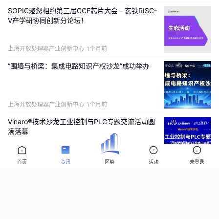
SOPIC邀您相约第三届CCF芯片大会 - 玄铁RISC-
V产学研协同创新分论坛！
上海开放处理器产业创新中心
1个月前
“围墙与桥梁：集成电路知识产权沙龙”成功举办
上海开放处理器产业创新中心
1个月前
Vinaro®技术沙龙工业控制与PLC专题交流活动圆
满落幕
上海开放处理器产业创新中心
1个月前
首页
资讯
区势
活动
未登录
RISC-V双周报：终端产品涌现，RISC-V从云到端
全面铺开(20260626)
上海开放处理器产业创新中心
1个月前