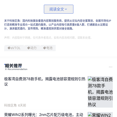
动力电池的最佳工作温度区间为20-40℃，当温度低
阅读全文
于0℃时，容量会骤降30%以上；高于50℃时，不仅
容量衰减加速，还可能引发热失控风险。
关于科技区角：国内科技展会垂直内容策划服务商，提供从论坛内容全案策划、会展市场化IP
打造到精准专业观众一站式邀约服务，以产业内容吸引高质量B端人群，打通展会从议题设
计、演讲嘉宾邀约、宣传预热、精准邀观到供需对接全链路。
电动飞机的电池包通常分布在机翼、撑杆等部位(如图1
声明：内容取材于网络，仅代表作者观点，如有内容违规问题，请联系处理。
所示)，在飞行过程中，电池包既要承受高空低温环境
eVTOL
动力
电池
的考验，又要应对大功率放电产生的大量热量。
因此，
一套高效、轻量化的温度管理系统是保障电动飞机安全
飞行的关键。现有技术在地面预热与空中温控的整合上
存在明显短板，亟需创新方案解决这一矛盾。
极客湾自费测78款手机，揭露电池锁容潜规则引热
议
科技区角
6天前
荣耀WIN2系列曝光：2nm芯片配万级电池，主动