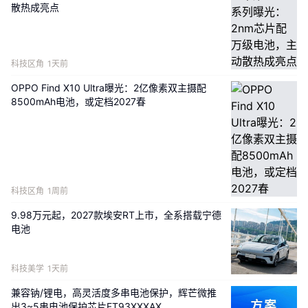
散热成亮点
科技区角
1天前
OPPO Find X10 Ultra曝光：2亿像素双主摄配
图1 为电动飞机的结构示意图
8500mAh电池，或定档2027春
当前技术存在的问题
科技区角
1周前
9.98万元起，2027款埃安RT上市，全系搭载宁德
现有电动飞机电池包温度管理系统普遍采用“冷却+加
电池
热”两套独立设备，这种分离式设计存在诸多弊端。
科技美学
1天前
从结构复杂性来看，冷却系统通常由液冷管路、水泵、
兼容钠/锂电，高灵活度多串电池保护，辉芒微推
散热器及风扇组成，通过冷却液循环将电池热量导出，
出3~5串电池保护芯片FT93XXXAX