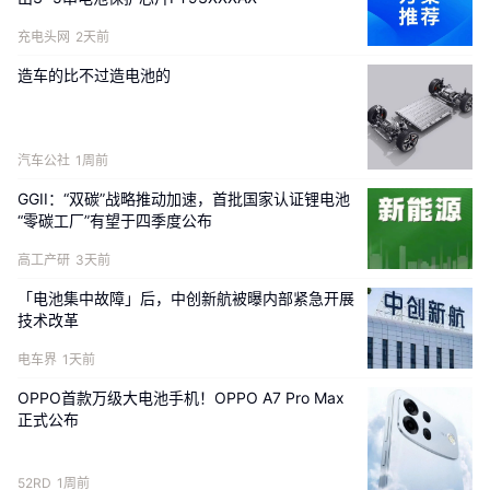
再经风扇强制风冷散热；加热系统则依赖电加热膜、P
充电头网
2天前
TC加热器或热泵，通过直接接触或热风循环为电池升
造车的比不过造电池的
温。
两套系统的管路、控制模块及动力装置相互独立，
导致机舱内管路布局混乱，增加了设备间的兼容性风
险。例如，冷却系统的液冷管路与加热系统的电缆可能
汽车公社
1周前
因振动摩擦造成破损，引发冷却液泄漏或电路短路。
GGII：“双碳”战略推动加速，首批国家认证锂电池
“零碳工厂”有望于四季度公布
在重量控制方面，分离式设计显著增加了机载设备重
高工产研
3天前
量。
以典型电动飞机为例，独立冷却系统的散热器和风
「电池集中故障」后，中创新航被曝内部紧急开展
扇约重8-12kg，加热系统的PTC加热器及控制模块约
技术改革
重5-8kg，合计占电池系统总重的15%-20%。额外的
电车界
1天前
重量不仅降低了飞机的有效载荷，还增加了能耗——每
OPPO首款万级大电池手机！OPPO A7 Pro Max
增加1kg重量，续航里程会减少0.5-1km。
正式公布
从运行效率角度分析，两套系统的独立工作模式存在能
52RD
1周前