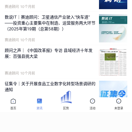
赛迪顾问
10个月前
数说IT｜赛迪顾问：卫星通信产业驶入“快车道”
——投资重心主要集中在制造、运营服务两大环节
（2025年第19期（总第58期））
赛迪顾问
10个月前
顾问之声｜《中国改革报》专访 县域经济十年发
展：百强县挑大梁
赛迪顾问
10个月前
征集令｜关于开展食品工业数字化转型场景调研的
通知
赛迪顾问
10个月前
首页
资讯
区势
活动
未登录
赛迪顾问《先进制造2025（8月刊）》正式发布