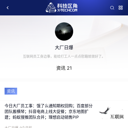
大厂日爆
互联网员工身边事，能给打工人一点点慰藉就很好了。
资讯 21
资讯
今日大厂员工事：饿了么通知期权回购；百度部分
团队搬横琴；抖音电商上线大促餐；京东地图扩
建；蚂蚁搜推团队合并；理想启动销售PIP
大厂日爆
9个月前