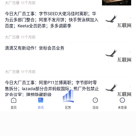
大厂日爆
11个月前
今日大厂员工事：字节SEED大佬冯佳时离职；华
为云多部门整合；阿里不发月饼；快手贺泳棋加入
百度；Keeta全员奶茶；多多调薪季
大厂日爆
11个月前
滴滴又有新动作！坐标会员业务
大厂日爆
11个月前
今日大厂员工事：阿里P11兰博离职；字节即时零
售拆分；lazada部分合并蚂蚁国际；熊厂外包禁止
定会议室；理想隐藏职级
大厂日爆
11个月前
首页
资讯
区势
活动
未登录
逃离大厂进国企，上岸经验分享