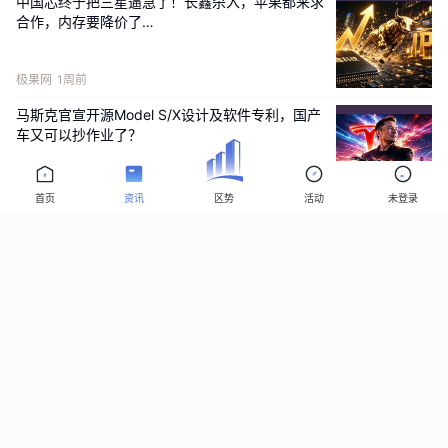
中国芯终于把三星逼急了！长鑫杀入，苹果都来求
合作，内存要降价了…
极果网
1周前
马斯克官宣开源Model S/X设计及软件专利，国产
车又可以抄作业了？
极果网
1周前
首页
资讯
区势
活动
未登录
iPhone 18 Pro史上最大换代？三大升级很强很实
用，但狂涨数千元...
极果网
2周前
特斯拉遭制裁！隐藏式门把手致15人死亡！美国安
全部门出手整治！
极果网
2周前