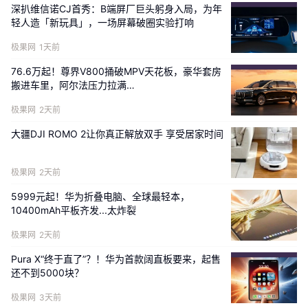
深扒维信诺CJ首秀：B端屏厂巨头躬身入局，为年
轻人造「新玩具」，一场屏幕破圈实验打响
极果网
1天前
76.6万起！尊界V800捅破MPV天花板，豪华套房
搬进车里，阿尔法压力拉满…
极果网
2天前
大疆DJI ROMO 2让你真正解放双手 享受居家时间
极果网
2天前
5999元起！华为折叠电脑、全球最轻本，
10400mAh平板齐发...太炸裂
极果网
2天前
Pura X“终于直了”？！华为首款阔直板要来，起售
还不到5000块？
极果网
3天前