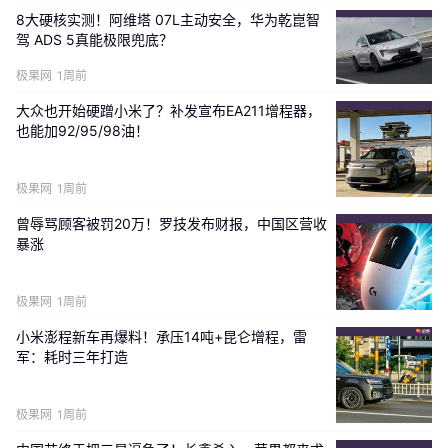
8大硬核实测！阿维塔 07L主动安全，华为乾崑智
驾 ADS 5真能极限兜底？
极果网
1周前
大众也开始硬蹭小米了？补发宣布EA211增程器，
也能加92/95/98油！
极果网
1周前
曾辱骂顾客被罚20万！罗技发布财报，中国区营收
暴涨
极果网
1周前
小米澎程新车再爆料！承压14吨+昆仑增程，雷
军：耗时三年打造
极果网
1周前