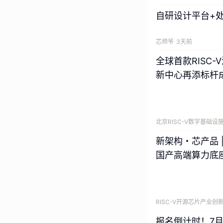
自研设计平台+处
芯师爷
3天前
全球首款RISC-
新中心再添标杆
北京RISC-V数字基础设
新架构・芯产品 
国产高端算力底
RISC-V开源芯片产业创
报名倒计时！7月