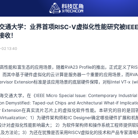
通大学：业界首项RISC-V虚拟化性能研究被IEEE M
ue接收！
-02 13:40
高性能和富生态的应用场景，随着
RVA23 Profile
的推出，正式定义了
RIS
，而其中基于硬件虚拟化的云计算是服务器一个重要的应用场景，而
RVA
rvisor Extension
标准是该应用场景的底层硬件保障，对标
Intel VT-x (w
海交通大学，在《
IEEE Micro Special Issue: Contemporary Industria
ion Demystified: Taped-out Chips and Architectural What-if Implicati
 Extension
在真实流片芯片上的虚拟化软件性能。本研究的目的是回
irtualization
：
1
）为硬件架构师和
IC Designer
确定哪些硬件扩展和机
设计对虚拟化性能影响最大；
 2
）为软件架构师和操作系统工程师提供软
以及方法论；
3
）为还在犹豫是否采用
RISCV
虚拟化的技术和产品专家清晰