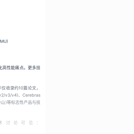
MMU)
化高性能痛点。更多技
年仅收录约
10
篇论文，
v2/v3/v4)
、
Cerebras 
香山
)
等标志性产品与技
术讨论可见：