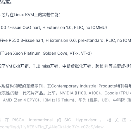
熟程度。
际芯片在
Linux KVM
上的实载性能：
0 4-issue OoO hart, H Extension 1.0, PLIC, no IOMMU)
ive P550 3-issue hart, H Extension 0.6, pre-standard, PLIC, no IO
th
4
Gen Xeon Platinum, Golden Cove, VT-x, VT-d)
较了
VM Exit
开销、
TLB miss
开销、中断虚拟化开销、跨核
IPI
等关键虚拟
。
体系结构领域的顶级期刊，其
Contemporary Industrial Products
特刊每
代表性的新一代芯片产品。此前，
NVIDIA (H100, A100)
、
Google (TPU 
、
AMD (Zen 4 EPYC)
、
IBM (z16 Telum)
、华为
 (
鲲鹏，
UB)
、中科院
 (
时在
RISCV International 
的
SIG Hypervisor
，相关技
e.com/file/d/1ljyffE8NFIg_T_4NeGktJdq3Yc-x0ZcS/view