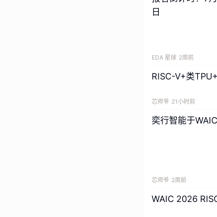
日
EDA 星球
2周前
RISC-V+类T
芯师爷
21小时前
奕行智能于WAIC
芯师爷
2周前
WAIC 2026 