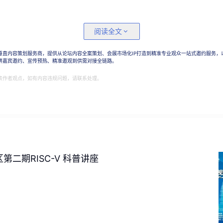
阅读全文
垂直内容策划服务商，提供从论坛内容全案策划、会展市场化IP打造到精准专业观众一站式邀约服务，
讲嘉宾邀约、宣传预热、精准邀观到供需对接全链路。
表作者观点，如有内容违规问题，请联系处理。
区第二期RISC-V 科普讲座