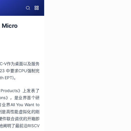
icro
C-V
作为桌面以及服务
23 
中要求
CPU
强制完
ith EPT)
。
l Products
》上发表了
ons
》，是业界首个研
答业界
All You Want to 
制是高性能虚拟化的刚
硬件联合调优的开箱即
地阐明了最前沿
RISCV