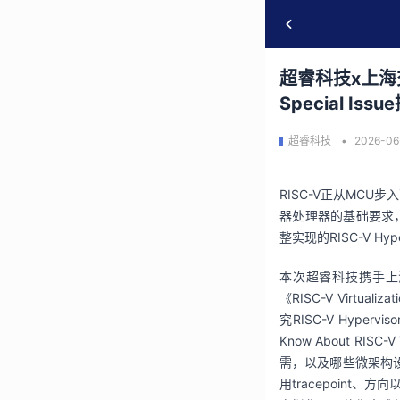
超睿科技x上海交
Special Iss
超睿科技
2026-06
RISC-V
正从
MCU
步入
器处理器的基础要求
整实现的
RISC-V Hype
本次超睿科技携手上
《
RISC-V Virtualizat
究
RISC-V Hypervisor
Know About RISC-V V
需，以及哪些微架构
用
tracepoint
、方向