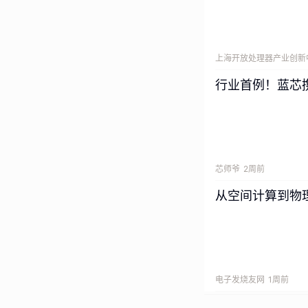
上海开放处理器产业创新
行业首例！蓝芯携
芯师爷
2周前
从空间计算到物理
电子发烧友网
1周前