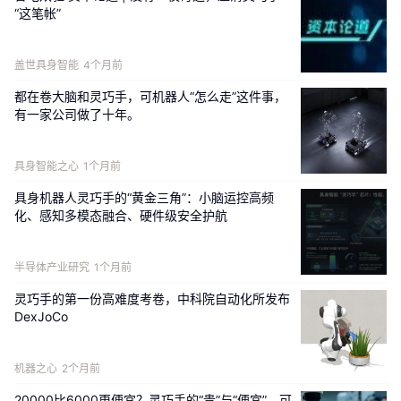
“这笔帐”
的交流队伍，说明了这只手在国际同行眼中的分
量。
盖世具身智能
4个月前
都在卷大脑和灵巧手，可机器人“怎么走”这件事，
有一家公司做了十年。
具身智能之心
1个月前
具身机器人灵巧手的“黄金三角”：小脑运控高频
化、感知多模态融合、硬件级安全护航
半导体产业研究
1个月前
灵巧手的第一份高难度考卷，中科院自动化所发布
DexJoCo
左右滑动查看更多
机器之心
2个月前
Revo 3的说服力，不止于展台上的演示。
20000比6000更便宜？灵巧手的“贵”与“便宜”，可