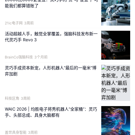
BrainCo强脑科技从智能假肢领域积累的近百项
能我们都算错账了
可靠性测试标准，全掌触觉传感与指尖视触觉融
合的精细感知能力，以及对MuJoCo、Isaac 
21ic电子网
3周前
Gym、NVIDIA Omniverse等主流仿真平台的完
活动超越人手，触觉全掌覆盖，强脑科技发布新一
整适配，共同构成了Revo 3系列灵巧手从实验
代灵巧手 Revo 3
室走向真实部署的基础。
BrainCo强脑科技
3个月前
灵巧手成资本新宠，人形机器人“最后的一毫米”博
弈加剧
科技区角
3周前
WAIC 2026 | 均胜电子将秀机器人“全家桶”：灵巧
手、头部总成、具身大脑都有
盖世具身智能
3周前