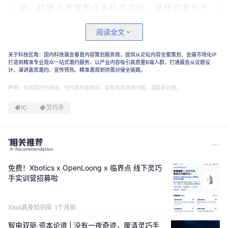
览、机器人竞赛和众多社交活动，是研究者与产
业人士一年一度的重要集结。本届吸引了来自86
阅读全文
个国家和地区的超过8000名学者与产业人士，
其规模与影响力均居全球机器人领域之首。
关于科技区角：国内科技展会垂直内容策划服务商，提供从论坛内容全案策划、会展市场化IP
打造到精准专业观众一站式邀约服务，以产业内容吸引高质量B端人群，打通展会从议题设
计、演讲嘉宾邀约、宣传预热、精准邀观到供需对接全链路。
在这样的舞台上，BrainCo强脑科技带来了
Revo 
声明：内容取材于网络，仅代表作者观点，如有内容违规问题，请联系处理。
3系列智能灵巧手
的现场演示。作为专为人形机
器人平台打造的末端执行器，Revo 3在展台前
IC
灵巧手
吸引着大批往来参会者的驻足。
21个主动自由
度
、四指各4个DoF加拇指5个DoF的分布结构，
让这只手的运动范围与精细程度达到了超越人手
的水平，
全直驱可反驱
的设计，使其能够在接触
免费！Xbotics x OpenLoong x 临界点 线下灵巧
瞬间感知外部力的变化，完成顺应性操作，进而
手实训营招募啦
脱离了僵硬执行预设指令的局限
。
Kapandji
对
指测试得分超过满分
，Revo 3可以完成人手能
Xbot具身知识库
1个月前
做到的各类精细捏取动作，从日常物品拾取到精
智电双驱·资本论道 | 没有一夜奇迹，厘清灵巧手
密零件装配，动作流畅，控制精准。
展台前排起