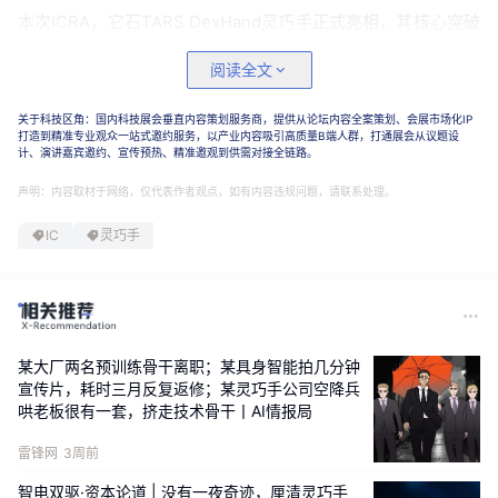
本次ICRA，它石TARS DexHand灵巧手正式亮相，其核心突破
不止于单点的硬件性能，而在于把硬件、数据与模型能力同步
阅读全文
做到高水平耦合，
共同构成了一套全新的“手脑一体”系统。
关于科技区角：国内科技展会垂直内容策划服务商，提供从论坛内容全案策划、会展市场化IP
硬件层面，
DexHand灵巧手采用21自由度准直驱方案，1:1复刻
打造到精准专业观众一站式邀约服务，以产业内容吸引高质量B端人群，打通展会从议题设
人手骨骼构型与关节分布，使得其在关节协同及高精度动作组
计、演讲嘉宾邀约、宣传预热、精准邀观到供需对接全链路。
合中拥有比肩人手的能力，并兼顾了动作柔顺性、高精度和生
声明：内容取材于网络，仅代表作者观点，如有内容违规问题，请联系处理。
产一致性。
IC
灵巧手
某大厂两名预训练骨干离职；某具身智能拍几分钟
宣传片，耗时三月反复返修；某灵巧手公司空降兵
哄老板很有一套，挤走技术骨干丨AI情报局
雷锋网
3周前
智电双驱·资本论道 | 没有一夜奇迹，厘清灵巧手