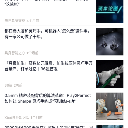
“这笔帐”
盖世具身智能
4个月前
都在卷大脑和灵巧手，可机器人“怎么走”这件事，
数据层面，
DexHand灵巧手可深度对齐Human-centric数据范
有一家公司做了十年。
式，人类动作数据可高保真映射至灵巧手，大幅提升具身数据
利用率。
具身智能之心
1个月前
模型层面，
DexHand灵巧手接入它石通用具身大模型AWE 
「月泉仿生」获数亿元融资，仿生拉压体灵巧手万
3.0，并依托由它石主导全新发布的TacForeSight技术，将腕
台量产、订单过亿｜36氪首发
部力/力矩信号引导至视触觉世界模型OmniVTA。由此，灵巧
手不仅能感知粗糙、柔软、坚硬等物理质感，还能主动预测物
36氪
2周前
理世界的演变并调整动作策略，将感知、理解、预测、操作压
0.5mm 精密装配背后的算法革命：Play2Perfect
缩到同一闭环中，真正实现“手脑一体”。
如何让 Sharpa 灵巧手练成"预训练内功"
Xbot具身知识库
1个月前
20000比6000更便宜？灵巧手的“贵”与“便宜”，可