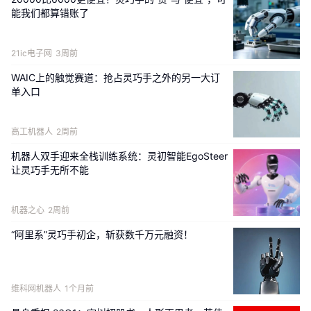
能我们都算错账了
21ic电子网
3周前
WAIC上的触觉赛道：抢占灵巧手之外的另一大订
单入口
高工机器人
2周前
机器人双手迎来全栈训练系统：灵初智能EgoSteer
让灵巧手无所不能
展会现场，DexHand 灵巧手通过26个英文字母手语互动，验
证了操作能力。观众可在屏幕上输入“TARS”、“ROBOT”等单
机器之心
2周前
词，灵巧手随即流畅演示对应动作，引发大量围观。
“阿里系”灵巧手初企，斩获数千万元融资！
这不仅展示了DexHand的手部姿态控制精度，也直观呈现其从
指令理解到动作执行的手脑协同能力，呼应ICRA 2026“Robots 
for All”的大会主题，展现具身智能连接不同人群的包容性理
维科网机器人
1个月前
念。