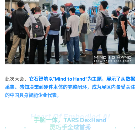
此次大会，
它石智航以“Mind to Hand”为主题，展示了从数据
采集、感知决策到硬件本体的完整闭环，成为展区内备受关注
的中国具身智能企业代表。
Heart Of Embodied AI
手脑一体，TARS DexHand
灵巧手全球首秀