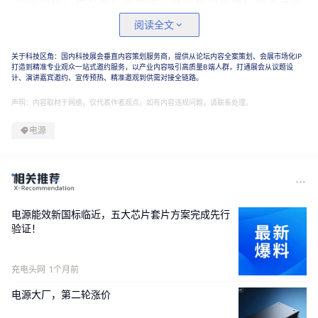
素进行整体评估，并与客户保持密切沟通，为客户提供
阅读全文
具竞争力的解决方案。
关于科技区角：国内科技展会垂直内容策划服务商，提供从论坛内容全案策划、会展市场化IP
打造到精准专业观众一站式邀约服务，以产业内容吸引高质量B端人群，打通展会从议题设
台达电董事长郑平日前表示，因为缺料及AI成长快速，
计、演讲嘉宾邀约、宣传预热、精准邀观到供需对接全链路。
客户希望赶快盖厂，现在谈的都是一年后的产能布局，
声明：内容取材于网络，仅代表作者观点，如有内容违规问题，请联系处理。
包括美国、中国大陆，泰国及中国台湾都会扩产。
电源
（来源
：内容来自半导体芯闻综合
）
点这里👆加关注，锁定更多原创内容
*免责声明：文章内容系作者个人观点，半导体芯闻转载仅为了
电源能效新国标临近，五大芯片套片方案完成先行
验证！
传达一种不同的观点，不代表半导体芯闻对该观点赞同或支
持，如果有任何异议，欢迎联系我们。
充电头网
1个月前
推荐阅读
电源大厂，第二轮涨价