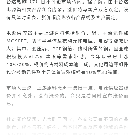
台达电昨（7）日不评论市场传闻。据了解，由于台达
电源类相关产品组合庞杂，涨价将与客户双方议定，没
有具体时间表，涨价幅度也依各产品线及客户而定。
电源供应器主要上游原料包括铜价、铝、主动元件如
MOSFET、功率半导体及被动元件电阻、电容等涨幅惊
人；其中，变压器、PCB铜箔、线材所需的铜，因全球
积极投入AI基础建设等需求带动，今年以来已上涨
10%-20%，铜价约占材料成本逾二成，其他周边零组件
包含被动元件及半导体普遍涨幅都有10%至30％间。
市场人士说，上游原料涨声一波接一波，电源供应器涨
价并不意外，没有涨价的厂商只是看何时宣布涨价而
已。
针对涨价议题，光宝昨日回应，各家公司有不同的产品
组合、成本与客户结构，而不同产品及应用领域的条件
不尽相同，将依据产品特性、成本结构及客户需求等因