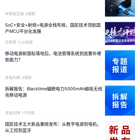
半导体芯闻
4周前
SoC+安全+射频+电源全栈布局，国民技术领航国
产MCU平台化发展
芯师爷
11小时前
移动电源新国标落地后，电池管理系统到底要补哪
些能力？
充电头网
4周前
拆解报告：Blacktime蝠鲼电力5000mAh磁吸无线
充移动电源
充电头网
1个月前
国民技术五大新品重磅发布：从数字电源到电机，
从工控到蓝牙