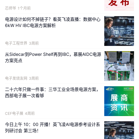
芯师爷
1个月前
电源设计如何不掉链子？看英飞凌直播：数据中心
喜欢我们的内容就点
“在看
”
分享给小伙伴哦~
6kW HV IBC电源方案解析
电子工程世界
3周前
从Sidecar到Power Shelf再到IBC，慕展AIDC电源
方案亮点
电子发烧友网
3周前
二十六年只做一件事：三华工业全场景电源方案，
西部电子展一次看够
CEF电子展
4周前
今日上午 10：00 开播！英飞凌AI电源参考设计系
列研讨会 第三场！