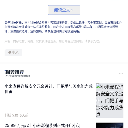
阅读全文
作为参考，此前爆料SkyNomad品牌核心定位围绕空间、
生活、多元出行场景打造，主要用于小米汽车全新
增程SUV
关于科技区角：国内科技展会垂直内容策划服务商，提供从论坛内容全案策划、会展市场化IP
打造到精准专业观众一站式邀约服务，以产业内容吸引高质量B端人群，打通展会从议题设
产品线，专门为旗下新款增程车型铺路。
计、演讲嘉宾邀约、宣传预热、精准邀观到供需对接全链路。
声明：内容取材于网络，仅代表作者观点，如有内容违规问题，请联系处理。
小米
小米澎程详解安全冗余设计，门把手与涉水能力成
焦点
科技区角
5天前
最新线索显示，小米汽车科技有限公司已低调注册上线
小米
25.99 万元起｜小米澎程系列正式开启小订