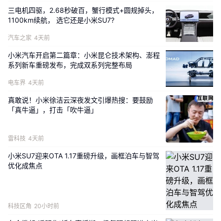
三电机四驱，2.68秒破百，蟹行模式+圆规掉头，
1100km续航， 选它还是小米SU7?
汽车之家
4天前
小米汽车开启第二篇章：小米昆仑技术架构、澎程
系列新车重磅发布，完成双系列完整布局
电车界
4天前
真敢说！小米徐洁云深夜发文引爆热搜：要鼓励
「真牛逼」，打击「吹牛逼」
雷科技
4天前
小米SU7迎来OTA 1.17重磅升级，画框泊车与智驾
优化成焦点
科技区角
20小时前