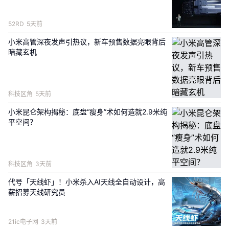
澎程
官方矩阵，包含微信公众号、视频号、B站账号等多平
台账号，可对应此次官宣的英文品牌SkyNomad，确认该
52RD
5天前
系列官方中文名为「
小米澎程」
。
小米高管深夜发声引热议，新车预售数据亮眼背后
暗藏玄机
科技区角
5天前
小米昆仑架构揭秘：底盘“瘦身”术如何造就2.9米纯
今日上午小米创办人，董事长兼CEO雷军在微博个人账号
平空间？
官宣小米汽车新系列 SkyNomad时，评论区还有网友询问
该系列新车的发布时间，雷军回复称“快了”。大家最期待新
科技区角
3天前
车带来哪些新体验和升级呢？
代号「天线虾」！小米杀入AI天线全自动设计，高
薪招募天线研究员
另一边，7月8日，REDMI官方正式官宣新机——
REDMI 
Note 17系列定档7月14日19:00发布。
21ic电子网
3天前