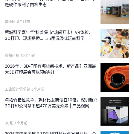
东西"不够好看、不够好用"，是制约市场破圈的核心瓶
是硬件限制了内容生态
颈。
"多色多材"打印技术的成熟，正在打破这一瓶颈，也是
雷锋网
8个月前
U1破局市场的关键。当一台桌面设备能够同时实现多色
蓉城科学嘉年华“科普集市”热闹开市！VR体验、
外观与多材内里的结合，3D打印的输出物将具备接近消
3D打印、现场搭桥……市民沉浸式玩转科学
费品的品质——不再是"打印一个单色零件再进行组
装"，而是"直接创造出一个可即刻使用的彩色成品"。
成都科技
10个月前
这一变化的意义在于技术体验能够跨过"够用"门槛，迎
2026年，3D打印有哪些新技术、新产品？亚洲最
接更大的消费级市场。
大3D打印展会可以预约啦！
多色多材料已成为消费级3D打印的共识方向。然而，当
工业设计俱乐部
6个月前
前行业主流方案依赖单喷头反复换料，每次换色都需要
与拓竹错位竞争，耗材比友商便宜10倍，深圳新兴
抽料、进料和冲刷，导致打印一个多色模型动辄数十小
3D打印公司拿下超470万美元众筹 | 产品观察
时，产生大量废料，且较难支持多材料混合打印。这对
普通大众而言，远未达到消费级体验。
36氪
4个月前
快造科技选择突破更难的技术创新路线。其旗舰产品U1
2025年中国金属基3D打印材料‌行业发展现状、企