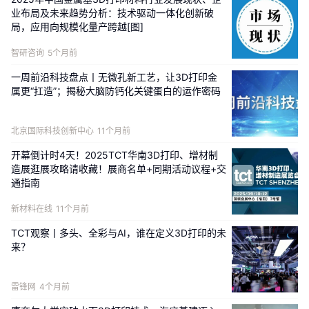
采用4独立工具头+SnapSwap™快速换头系统的全新架
业布局及未来趋势分析：技术驱动一体化创新破
构，从底层重新设计多色打印的工作流。相较传统方
局，应用向规模化量产跨越[图]
案，U1实现了5倍打印效率提升、耗材浪费减少约
智研咨询
5个月前
80%。这不是参数层面的渐进优化，而是架构层面的代
际跨越。
一周前沿科技盘点丨无微孔新工艺，让3D打印金
属更“扛造”；揭秘大脑防钙化关键蛋白的运作密码
北京国际科技创新中心
11个月前
开幕倒计时4天！2025TCT华南3D打印、增材制
造展逛展攻略请收藏！展商名单+同期活动议程+交
通指南
新材料在线
11个月前
TCT观察丨多头、全彩与AI，谁在定义3D打印的未
来？
（图源/企业）
雷锋网
4个月前
市场的反馈已验证该判断：U1在Kickstarter平台筹得