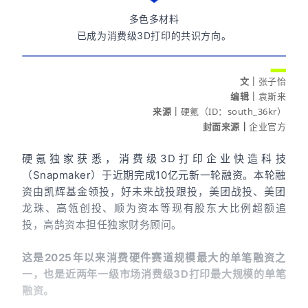
多色多材料
已成为消费级3D打印的共识方向。
文
｜
张子怡
编辑
｜
袁斯来
来源｜
硬氪（ID：south_36kr）
封面来源
｜
企业官方
硬氪独家获悉，消费级3D打印企业快造科技
（Snapmaker）于近期完成10亿元新一轮融资。本轮融
资由凯辉基金领投，好未来战投跟投，美团战投、美团
龙珠、高瓴创投、顺为资本等现有股东大比例超额追
投，高鹄资本担任独家财务顾问。
这是2025年以来消费硬件赛道规模最大的单笔融资之
一，也是近两年一级市场消费级3D打印最大规模的单笔
融资。