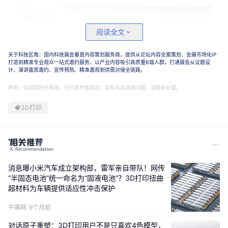
阅读全文
关于科技区角：国内科技展会垂直内容策划服务商，提供从论坛内容全案策划、会展市场化IP
打造到精准专业观众一站式邀约服务，以产业内容吸引高质量B端人群，打通展会从议题设
计、演讲嘉宾邀约、宣传预热、精准邀观到供需对接全链路。
声明：内容取材于网络，仅代表作者观点，如有内容违规问题，请联系处理。
3D打印
（图源/企业）
此外，硬氪独家了解到，得益于U1这代产品，快造科技
营收同比增长10倍。
消息曝小米汽车成立架构部，雷军亲自带队！网传
“半固态电池”统一命名为“固液电池”？3D打印扭曲
超材料为车辆提供适应性冲击保护
过去十年，消费级3D打印经历了从概念到落地的完整周
期。不过长期以来，单色、单材料的产品体验将其局限
牛喀网
9个月前
在工程师、极客群体和部分消费者中——用户能打印的
对话原子重塑：3D打印用户不是只喜欢4色模型，