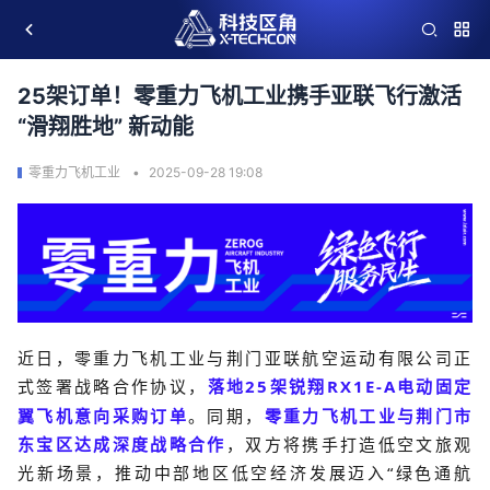
25架订单！零重力飞机工业携手亚联飞行激活
“滑翔胜地” 新动能
零重力飞机工业
2025-09-28 19:08
近日，零重力飞机工业与荆门亚联航空运动有限公司正
式签署战略合作协议，
落地
25
架锐翔
RX1E-A
电动固定
翼飞机意向采购订单
。同期，
零重力飞机工业与荆门市
东宝区达成深度战略合作
，双方将携手打造低空文旅观
光新场景，
推动
中部地区低空经济发展迈入
“绿色通航