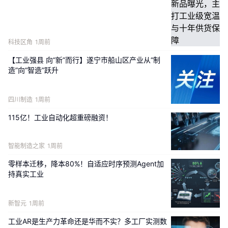
100%
国产化。
RX1E-A
最大航程
280km
、巡航速度
120km/h
、续航时间
150
分钟，
5
分钟快速换电，可满
足初级飞行员培训、体验带飞等需求，为低空经济应用
科技区角
1周前
提供了可靠的产品支撑。
【工业强县 向“新”而行】遂宁市船山区产业从“制
造”向“智造”跃升
四川制造
1周前
115亿！工业自动化超重磅融资！
智能制造之家
1周前
零样本迁移，降本80%！自适应时序预测Agent加
持真实工业
新智元
1周前
零重力
飞机工业
与荆门亚联此次
“技术
+
资源”的精准匹
工业AR是生产力革命还是华而不实？多工厂实测数