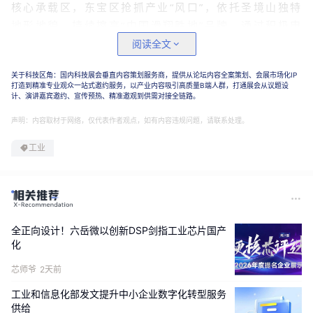
核心承载区，东宝区抢抓产业
“风口”，依托圣境山独特
地形地貌，持续擦亮“中国滑翔胜地”品牌。通过积极申
办国际国内滑翔伞精品赛事，东宝区成功将赛事资源转
阅读全文
化为市场资源，把赛事“流量”转变为发展“增量”，推动
关于科技区角：国内科技展会垂直内容策划服务商，提供从论坛内容全案策划、会展市场化IP
滑翔伞成为激活运动休闲产业、壮大低空经济的新动
打造到精准专业观众一站式邀约服务，以产业内容吸引高质量B端人群，打通展会从议题设
能。
计、演讲嘉宾邀约、宣传预热、精准邀观到供需对接全链路。
声明：内容取材于网络，仅代表作者观点，如有内容违规问题，请联系处理。
工业
全正向设计！六岳微以创新DSP剑指工业芯片国产
化
芯师爷
2天前
工业和信息化部发文提升中小企业数字化转型服务
供给