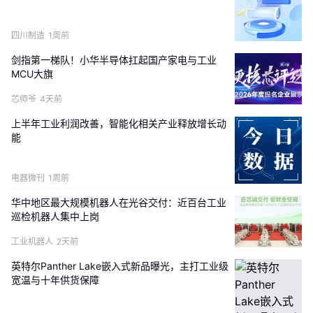
作为本地低空运动领域的领军企业，荆门亚联长期深耕
四川制造
1周前
滑翔伞运营，拥有丰富的本地文旅资源与赛事
IP，
不仅
剑指第一梯队！小华半导体扛起国产家电与工业
多次参与承办国内外滑翔伞精品赛事，还通过开发体验
MCU大旗
课程、装备销售与文旅衍生业务，构建起覆盖“赛事运营
+
休闲体验”的滑翔伞产业生态，成为东宝区低空经济发
芯师爷
4天前
展的核心运营主体。
上半年工业利润改善，智能化相关产业释放增长动
能
电器微刊
1周前
华中地区最大规模机器人在光谷交付：近百台工业
零重力飞机工业作为国内领先的新能源航空器研制企
巡检机器人集中上岗
业，重点布局电动固定翼飞机（
eCTOL
）、电动垂直起
工业机器人
2天前
降飞行器（
eVTOL
）等多元化型号产品，推动绿色航空
产业发展。本次签约的锐翔
RX1E-A
机型，是中国唯一
英特尔Panther Lake嵌入式新品曝光，主打工业级
宽温与十年供货保障
已
取
证可开展商业化运营的电动轻型运动类飞机，由飞
机总体设计专家杨凤田院士领衔研发，核心零部件实现