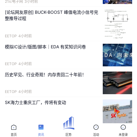
21ic电子网
3小时前
[论坛网友原创] BUCK-BOOST 峰值电流小信号完
整推导过程
EETOP
4小时前
模拟IC设计/版图/脚本｜EDA 有奖知识问卷
EETOP
4小时前
历史罕见、行业奇观！内存贵回二十年前！
EETOP
4小时前
SK海力士重庆工厂，传将有变动
半导体行业观察
4小时前
首页
资讯
区势
活动
未登录
被动元件卖爆了，厂商加速扩产