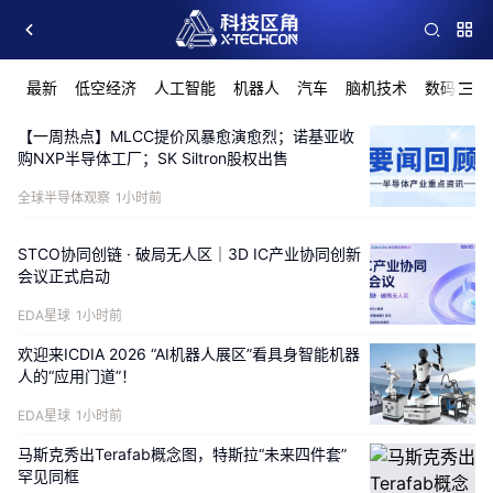
最新
低空经济
人工智能
机器人
汽车
脑机技术
数码
集
【一周热点】MLCC提价风暴愈演愈烈；诺基亚收
购NXP半导体工厂；SK Siltron股权出售
全球半导体观察
1小时前
STCO协同创链 · 破局无人区｜3D IC产业协同创新
会议正式启动
EDA星球
1小时前
欢迎来ICDIA 2026 “AI机器人展区”看具身智能机器
人的“应用门道”！
EDA星球
1小时前
马斯克秀出Terafab概念图，特斯拉“未来四件套”
罕见同框