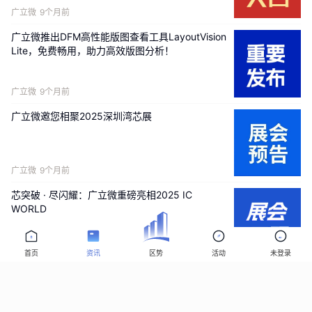
广立微
9个月前
广立微推出DFM高性能版图查看工具LayoutVision
Lite，免费畅用，助力高效版图分析！
广立微
9个月前
广立微邀您相聚2025深圳湾芯展
广立微
9个月前
芯突破 · 尽闪耀：广立微重磅亮相2025 IC
WORLD
广立微
10个月前
首页
资讯
区势
活动
未登录
广立微邀您共聚2025北京IC WORLD