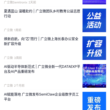
广立微Semitronix
2天前
夏遇蓝山 温暖赴约 | 广立微团队乡村教育公益志愿
行动
广立微
1周前
焕新启航，向“芯”而行 | 广立微上海长泰办公室全
新扩容升级
广立微
3周前
AI驱动半导体新范式 | 广立微全新一代DATAEXP平
台及AI产品重磅发布
广立微
2个月前
AI赋能落地 广立微发布SemiClaw企业级数字员工
平台