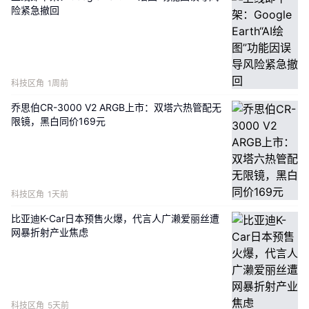
险紧急撤回
不讲泛泛综述，关注复现、创新点、论文创作等。内容覆盖
VLA、VLA+RL、WAM多个方向。
科技区角
1周前
乔思伯CR-3000 V2 ARGB上市：双塔六热管配无
成果物为一篇完整初稿，项目经验可以直接写简历。
限镜，黑白同价169元
没有老师带，想入门具身的同学，欢迎来聊～
科技区角
1天前
比亚迪K-Car日本预售火爆，代言人广濑爱丽丝遭
网暴折射产业焦虑
添加小助理咨询
科技区角
5天前