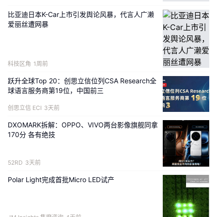
比亚迪日本K-Car上市引发舆论风暴，代言人广濑
这门课程的目标不是“再讲一遍论文”，而是：
爱丽丝遭网暴
一套跑通全流程的代码与工程经验
科技区角
1周前
从idea到初稿的论文写作全流程
跃升全球Top 20：创思立信位列CSA Research全
少踩坑，把“别人半年踩的雷”压缩到数周
球语言服务商第19位，中国前三
创思立信 ECI
3天前
课程的目的是辅导机器人基础大模型方向的同学快速
DXOMARK拆解：OPPO、VIVO两台影像旗舰同拿
展开科研，形成论文～
170分 各有绝技
52RD
3天前
课程大纲
Polar Light完成首批Micro LED试产
第 1 讲 具身智能的挑战与 Foundation Model 范式