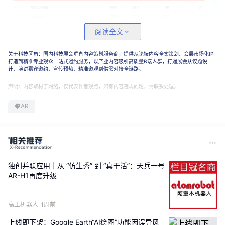
阅读全文
top1，好像总是在VLA和WM的身影中交替。
关于科技区角：国内科技展会垂直内容策划服务商，提供从论坛内容全案策划、会展市场化IP
极致的工程优化、更合适的学习方式、还有理解物理世界的
打造到精准专业观众一站式邀约服务，以产业内容吸引高质量B端人群，打通展会从议题设
计、演讲嘉宾邀约、宣传预热、精准邀观到供需对接全链路。
演变。
声明：内容取材于网络，仅代表作者观点，如有内容违规问题，请联系处理。
该上的好像都上了！
AR
然而，许多同学特别是学术圈的朋友不禁会问，现在的结构
和优化方式是否已经收敛？未来还有哪些坑可以重点发力？
关于这个问题，之前mason老师已经在Foundation Model方向
独创并联应用｜从 “仿生秀” 到 “真干活”：天兵一号
的科研辅导课程内分享过。
AR-H1再度升级
包括VLA和WAM的动机，彼此的优化方式，强化是怎
高工机器人
1周前
么介入的？长程任务的解决思路等。
上线即下架：Google Earth“AI绘图”功能因误导风