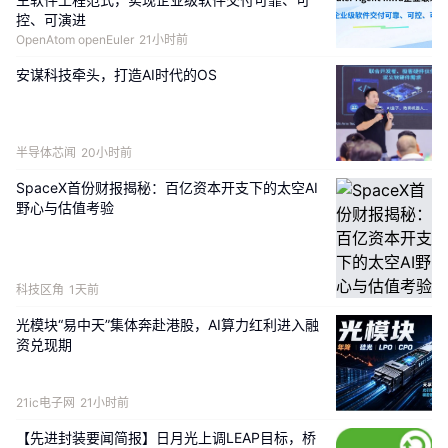
控、可演进
OpenAtom openEuler
21小时前
安谋科技牵头，打造AI时代的OS
半导体芯闻
20小时前
SpaceX首份财报揭秘：百亿资本开支下的太空AI
野心与估值考验
科技区角
1天前
光模块“易中天”集体奔赴港股，AI算力红利进入融
资兑现期
21ic电子网
21小时前
【先进封装要闻简报】日月光上调LEAP目标，桥