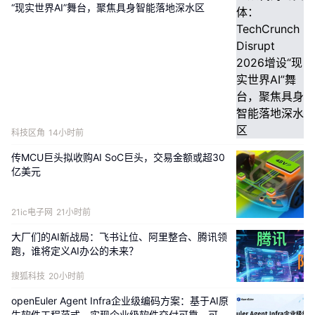
“现实世界AI”舞台，聚焦具身智能落地深水区
科技区角
14小时前
传MCU巨头拟收购AI SoC巨头，交易金额或超30
亿美元
21ic电子网
21小时前
大厂们的AI新战局：飞书让位、阿里整合、腾讯领
跑，谁将定义AI办公的未来？
搜狐科技
20小时前
openEuler Agent Infra企业级编码方案：基于AI原
生软件工程范式，实现企业级软件交付可靠、可