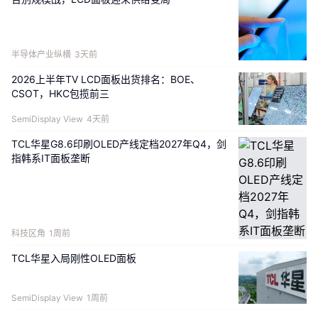
半导体产业纵横
3天前
2026上半年TV LCD面板出货排名：BOE、
CSOT，HKC包揽前三
SemiDisplay View
4天前
TCL华星G8.6印刷OLED产线定档2027年Q4，剑
指韩系IT面板垄断
科技区角
1周前
TCL华星入局刚性OLED面板
SemiDisplay View
1周前