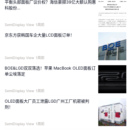
平衡头部面板厂议价权？海信豪掷39亿大额认购惠
科股份…
SemiDisplay View
1周前
京东方获韩国车企大量LCD面板订单！
SemiDisplay View
1周前
BOE&LGD双双落选！苹果 MacBook OLED面板订
单尘埃落定
SemiDisplay View
1周前
OLED面板大厂员工泄露LGD广州工厂机密被判
刑！
SemiDisplay View
1周前