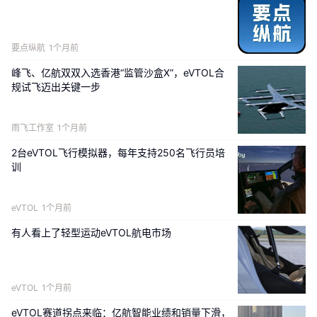
要点纵航
1个月前
峰飞、亿航双双入选香港“监管沙盒X”，eVTOL合
规试飞迈出关键一步
雨飞工作室
1个月前
2台eVTOL飞行模拟器，每年支持250名飞行员培
训
eVTOL
1个月前
有人看上了轻型运动eVTOL航电市场
eVTOL
1个月前
eVTOL赛道拐点来临：亿航智能业绩和销量下滑，