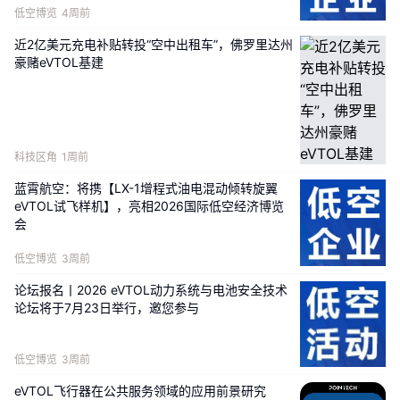
低空博览
4周前
近2亿美元充电补贴转投“空中出租车”，佛罗里达州
豪赌eVTOL基建
科技区角
1周前
蓝霄航空：将携【LX-1增程式油电混动倾转旋翼
eVTOL试飞样机】，亮相2026国际低空经济博览
会
低空博览
3周前
论坛报名丨2026 eVTOL动力系统与电池安全技术
论坛将于7月23日举行，邀您参与
低空博览
3周前
eVTOL飞行器在公共服务领域的应用前景研究