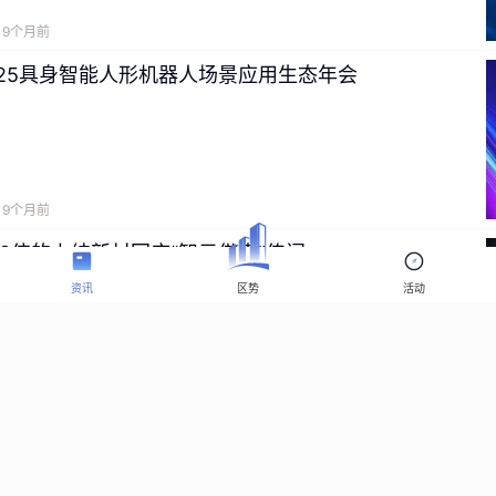
9个月前
025具身智能人形机器人场景应用生态年会
9个月前
9倍的上纬新材回应“智元借壳”传闻
资讯
区势
活动
9个月前
高的人形机器人：背后折射哪些产业趋势？